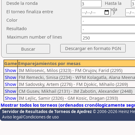
Desde la ronda
Hasta la
ronda
El torneo finaliza entre
y
Color
Resultado
Maximum number of lines
Game
Emparejamientos por mesas
Show
IM Milosevic, Milos (2323) - FM Orujov, Farid (2295)
Show
FM Remecki, Sinisa (2234) - WFM Kolagatla, Alana Meena
Show
IM Sadovsky, Artem (2276) - FM Djokic, Mihailo (2269)
Show
CM Gusev, Mikhail (2131) - IM Zabotin, Alexander (2448)
Show
IM Lejlic, Samir (2326) - GM Kosic, Dragan (2393)
Mostrar todos los torneos (ordenados cronólogicamente segú
Servidor de Resultados de Torneos de Ajedrez
© 2006-2026 Heinz H
Aviso legal/Condiciones de uso