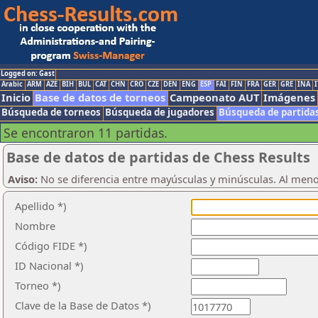
Logged on: Gast
Arabic
ARM
AZE
BIH
BUL
CAT
CHN
CRO
CZE
DEN
ENG
ESP
FAI
FIN
FRA
GER
GRE
INA
I
Inicio
Base de datos de torneos
Campeonato AUT
Imágenes
Búsqueda de torneos
Búsqueda de jugadores
Búsqueda de partida
Se encontraron 11 partidas.
Base de datos de partidas de Chess Results
Aviso:
No se diferencia entre mayúsculas y minúsculas. Al men
Apellido *)
Nombre
Código FIDE *)
ID Nacional *)
Torneo *)
Clave de la Base de Datos *)