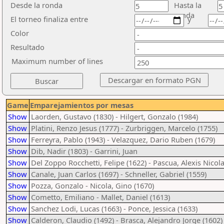
Desde la ronda
Hasta la
ronda
El torneo finaliza entre
y
Color
Resultado
Maximum number of lines
Game
Emparejamientos por mesas
Show
Laorden, Gustavo (1830) - Hilgert, Gonzalo (1984)
Show
Platini, Renzo Jesus (1777) - Zurbriggen, Marcelo (1755)
Show
Ferreyra, Pablo (1943) - Velazquez, Dario Ruben (1679)
Show
Dib, Nadir (1803) - Garrini, Juan
Show
Del Zoppo Rocchetti, Felipe (1622) - Pascua, Alexis Nicola
Show
Canale, Juan Carlos (1697) - Schneller, Gabriel (1559)
Show
Pozza, Gonzalo - Nicola, Gino (1670)
Show
Cometto, Emiliano - Mallet, Daniel (1613)
Show
Sanchez Lodi, Lucas (1663) - Ponce, Jessica (1633)
Show
Calderon, Claudio (1492) - Brasca, Alejandro Jorge (1602)