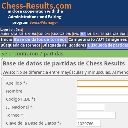
Logged on: Gast
Arabic
ARM
AZE
BIH
BUL
CAT
CHN
CRO
CZE
DEN
ENG
ESP
FAI
FIN
FRA
GER
GRE
INA
I
Inicio
Base de datos de torneos
Campeonato AUT
Imágenes
Búsqueda de torneos
Búsqueda de jugadores
Búsqueda de partida
Se encontraron 7 partidas.
Base de datos de partidas de Chess Results
Aviso:
No se diferencia entre mayúsculas y minúsculas. Al men
Apellido *)
Nombre
Código FIDE *)
ID Nacional *)
Torneo *)
Clave de la Base de Datos *)