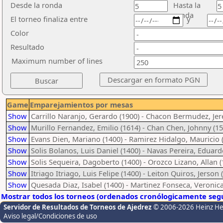
Desde la ronda
Hasta la
ronda
El torneo finaliza entre
y
Color
Resultado
Maximum number of lines
Game
Emparejamientos por mesas
Show
Carrillo Naranjo, Gerardo (1900) - Chacon Bermudez, Jer
Show
Murillo Fernandez, Emilio (1614) - Chan Chen, Johnny (15
Show
Evans Dien, Mariano (1400) - Ramirez Hidalgo, Mauricio 
Show
Solis Bolanos, Luis Daniel (1400) - Navas Pereira, Eduar
Show
Solis Sequeira, Dagoberto (1400) - Orozco Lizano, Allan (
Show
Itriago Itriago, Luis Felipe (1400) - Leiton Quiros, Jerson 
Show
Quesada Diaz, Isabel (1400) - Martinez Fonseca, Veronica
Mostrar todos los torneos (ordenados cronólogicamente segú
Servidor de Resultados de Torneos de Ajedrez
© 2006-2026 Heinz H
Aviso legal/Condiciones de uso