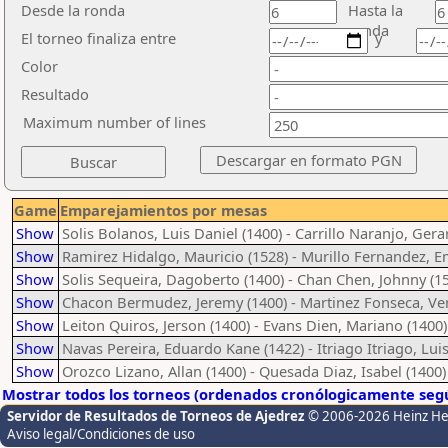
Desde la ronda
Hasta la
ronda
El torneo finaliza entre
y
Color
Resultado
Maximum number of lines
Game
Emparejamientos por mesas
Show
Solis Bolanos, Luis Daniel (1400) - Carrillo Naranjo, Gera
Show
Ramirez Hidalgo, Mauricio (1528) - Murillo Fernandez, Em
Show
Solis Sequeira, Dagoberto (1400) - Chan Chen, Johnny (1
Show
Chacon Bermudez, Jeremy (1400) - Martinez Fonseca, Ver
Show
Leiton Quiros, Jerson (1400) - Evans Dien, Mariano (1400)
Show
Navas Pereira, Eduardo Kane (1422) - Itriago Itriago, Luis
Show
Orozco Lizano, Allan (1400) - Quesada Diaz, Isabel (1400)
Mostrar todos los torneos (ordenados cronólogicamente segú
Servidor de Resultados de Torneos de Ajedrez
© 2006-2026 Heinz H
Aviso legal/Condiciones de uso