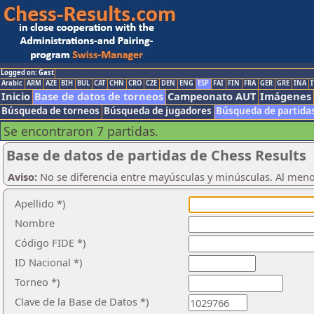
Logged on: Gast
Arabic
ARM
AZE
BIH
BUL
CAT
CHN
CRO
CZE
DEN
ENG
ESP
FAI
FIN
FRA
GER
GRE
INA
I
Inicio
Base de datos de torneos
Campeonato AUT
Imágenes
Búsqueda de torneos
Búsqueda de jugadores
Búsqueda de partida
Se encontraron 7 partidas.
Base de datos de partidas de Chess Results
Aviso:
No se diferencia entre mayúsculas y minúsculas. Al men
Apellido *)
Nombre
Código FIDE *)
ID Nacional *)
Torneo *)
Clave de la Base de Datos *)