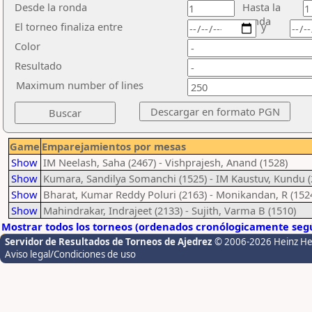
Desde la ronda
Hasta la
ronda
El torneo finaliza entre
y
Color
Resultado
Maximum number of lines
Game
Emparejamientos por mesas
Show
IM Neelash, Saha (2467) - Vishprajesh, Anand (1528)
Show
Kumara, Sandilya Somanchi (1525) - IM Kaustuv, Kundu (
Show
Bharat, Kumar Reddy Poluri (2163) - Monikandan, R (152
Show
Mahindrakar, Indrajeet (2133) - Sujith, Varma B (1510)
Mostrar todos los torneos (ordenados cronólogicamente segú
Servidor de Resultados de Torneos de Ajedrez
© 2006-2026 Heinz H
Aviso legal/Condiciones de uso