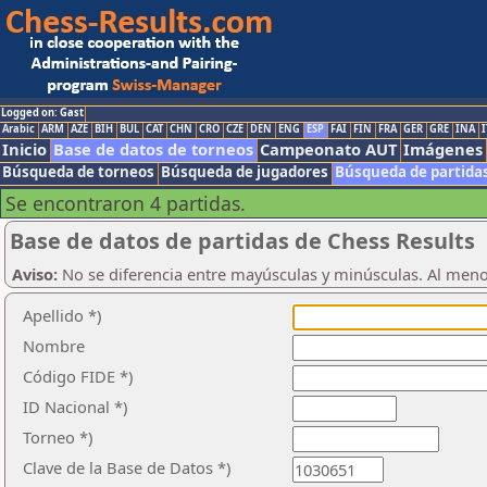
Logged on: Gast
Arabic
ARM
AZE
BIH
BUL
CAT
CHN
CRO
CZE
DEN
ENG
ESP
FAI
FIN
FRA
GER
GRE
INA
I
Inicio
Base de datos de torneos
Campeonato AUT
Imágenes
Búsqueda de torneos
Búsqueda de jugadores
Búsqueda de partida
Se encontraron 4 partidas.
Base de datos de partidas de Chess Results
Aviso:
No se diferencia entre mayúsculas y minúsculas. Al men
Apellido *)
Nombre
Código FIDE *)
ID Nacional *)
Torneo *)
Clave de la Base de Datos *)