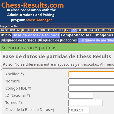
Logged on: Gast
Arabic
ARM
AZE
BIH
BUL
CAT
CHN
CRO
CZE
DEN
ENG
ESP
FAI
FIN
FRA
GER
GRE
INA
I
Inicio
Base de datos de torneos
Campeonato AUT
Imágenes
Búsqueda de torneos
Búsqueda de jugadores
Búsqueda de partida
Se encontraron 5 partidas.
Base de datos de partidas de Chess Results
Aviso:
No se diferencia entre mayúsculas y minúsculas. Al men
Apellido *)
Nombre
Código FIDE *)
ID Nacional *)
Torneo *)
Clave de la Base de Datos *)