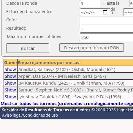
Desde la ronda
Hasta la
ronda
El torneo finaliza entre
y
Color
Resultado
Maximum number of lines
Game
Emparejamientos por mesas
Show
Anadkat, Kartavya (2102) - Oishik, Mondal (1831)
Show
Arpan, Das (2074) - IM Neelash, Saha (2467)
Show
IM Kaustuv, Kundu (2429) - Unnikrishnan, M A (1790)
Show
Samuel, Stephen Noble S (1833) - Bharat, Kumar Reddy P
Show
Jyotshnav, Talukdar (1894) - Swayham, P Das (1996)
Mostrar todos los torneos (ordenados cronólogicamente segú
Servidor de Resultados de Torneos de Ajedrez
© 2006-2026 Heinz H
Aviso legal/Condiciones de uso