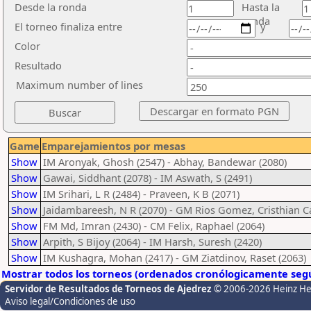
Desde la ronda
Hasta la
ronda
El torneo finaliza entre
y
Color
Resultado
Maximum number of lines
Game
Emparejamientos por mesas
Show
IM Aronyak, Ghosh (2547) - Abhay, Bandewar (2080)
Show
Gawai, Siddhant (2078) - IM Aswath, S (2491)
Show
IM Srihari, L R (2484) - Praveen, K B (2071)
Show
Jaidambareesh, N R (2070) - GM Rios Gomez, Cristhian C
Show
FM Md, Imran (2430) - CM Felix, Raphael (2064)
Show
Arpith, S Bijoy (2064) - IM Harsh, Suresh (2420)
Show
IM Kushagra, Mohan (2417) - GM Ziatdinov, Raset (2063)
Mostrar todos los torneos (ordenados cronólogicamente segú
Servidor de Resultados de Torneos de Ajedrez
© 2006-2026 Heinz H
Aviso legal/Condiciones de uso