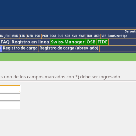
Servert
TA
JPN
MKD
LTU
NED
POL
POR
ROU
RUS
SRB
SVK
SWE
TUR
UKR
VIE
FontSize:11pt
FAQ
Registro en línea
Swiss-Manager
ÖSB
FIDE
s
Registro de carga
Registro de carga (abreviado)
os uno de los campos marcados con *) debe ser ingresado.