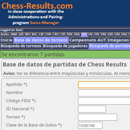
Logged on: Gast
Arabic
ARM
AZE
BIH
BUL
CAT
CHN
CRO
CZE
DEN
ENG
ESP
FAI
FIN
FRA
GER
GRE
INA
I
Inicio
Base de datos de torneos
Campeonato AUT
Imágenes
Búsqueda de torneos
Búsqueda de jugadores
Búsqueda de partida
Se encontraron 7 partidas.
Base de datos de partidas de Chess Results
Aviso:
No se diferencia entre mayúsculas y minúsculas. Al men
Apellido *)
Nombre
Código FIDE *)
ID Nacional *)
Torneo *)
Clave de la Base de Datos *)