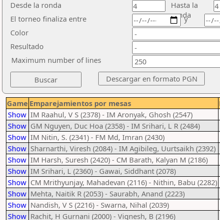
Desde la ronda
Hasta la
ronda
El torneo finaliza entre
y
Color
Resultado
Maximum number of lines
Game
Emparejamientos por mesas
Show
IM Raahul, V S (2378) - IM Aronyak, Ghosh (2547)
Show
GM Nguyen, Duc Hoa (2358) - IM Srihari, L R (2484)
Show
IM Nitin, S. (2341) - FM Md, Imran (2430)
Show
Sharnarthi, Viresh (2084) - IM Agibileg, Uurtsaikh (2392)
Show
IM Harsh, Suresh (2420) - CM Barath, Kalyan M (2186)
Show
IM Srihari, L (2360) - Gawai, Siddhant (2078)
Show
CM Mrithyunjay, Mahadevan (2116) - Nithin, Babu (2282)
Show
Mehta, Naitik R (2053) - Saurabh, Anand (2223)
Show
Nandish, V S (2216) - Swarna, Nihal (2039)
Show
Rachit, H Gurnani (2000) - Vignesh, B (2196)