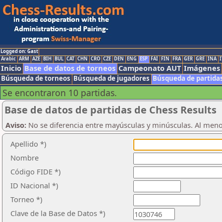
Logged on: Gast
Arabic
ARM
AZE
BIH
BUL
CAT
CHN
CRO
CZE
DEN
ENG
ESP
FAI
FIN
FRA
GER
GRE
INA
I
Inicio
Base de datos de torneos
Campeonato AUT
Imágenes
Búsqueda de torneos
Búsqueda de jugadores
Búsqueda de partida
Se encontraron 10 partidas.
Base de datos de partidas de Chess Results
Aviso:
No se diferencia entre mayúsculas y minúsculas. Al men
Apellido *)
Nombre
Código FIDE *)
ID Nacional *)
Torneo *)
Clave de la Base de Datos *)