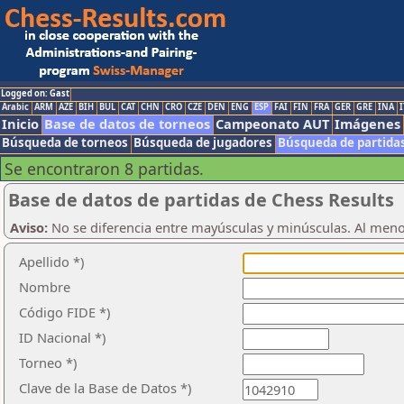
Logged on: Gast
Arabic
ARM
AZE
BIH
BUL
CAT
CHN
CRO
CZE
DEN
ENG
ESP
FAI
FIN
FRA
GER
GRE
INA
I
Inicio
Base de datos de torneos
Campeonato AUT
Imágenes
Búsqueda de torneos
Búsqueda de jugadores
Búsqueda de partida
Se encontraron 8 partidas.
Base de datos de partidas de Chess Results
Aviso:
No se diferencia entre mayúsculas y minúsculas. Al men
Apellido *)
Nombre
Código FIDE *)
ID Nacional *)
Torneo *)
Clave de la Base de Datos *)