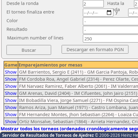
Desde la ronda
Hasta la
ronda
El torneo finaliza entre
y
Color
Resultado
Maximum number of lines
Game
Emparejamientos por mesas
Show
GM Barrientos, Sergio E (2411) - GM Garcia Pantoja, Rob
Show
FM Cordoba Roa, Angel Gabriel (2314) - Perez Olarte, Ce
Show
FM Narvaez Ramirez, Faber Alberto (2061) - IM Valderra
Show
GM Arenas, David (2404) - IM Cifuentes, John Jairo (2151)
Show
IM Bobadilla Viera, Jorge Samuel (2271) - FM Ospina Cast
Show
Ramos Ariza, Juan Manuel (1971) - Castro Lombana, Juan
Show
FM Hernandez Montes, Jhon Sebastian (2264) - Loaiza Cu
Show
Ortiz Monsalve, Sebastian (1864) - Arrieta Hernandez, Cri
Mostrar todos los torneos (ordenados cronólogicamente segú
Servidor de Resultados de Torneos de Ajedrez
© 2006-2026 Heinz H