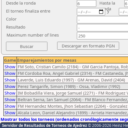
Desde la ronda
Hasta la
ronda
El torneo finaliza entre
y
Color
Resultado
Maximum number of lines
Game
Emparejamientos por mesas
Show
FM Soto, Cristian Camilo (2184) - GM Garcia Pantoja, Rob
Show
FM Cordoba Roa, Angel Gabriel (2314) - FM Castaneda, J
Show
Laverde, Luis Eduardo (1997) - GM Arenas, David (2404)
Show
Perez Tangarife, Simon (1989) - Ossa, Vladimir (1992)
Show
IM Bobadilla Viera, Jorge Samuel (2271) - FM Rodriguez
Show
Beltran Serna, Ian Samuel (2064) - FM Blanco Fernandez,
Show
FM Hernandez Montes, Jhon Sebastian (2264) - Gonzalez 
Show
Alcala Leon, Daniel Alejandro (1899) - Arrieta Hernandez,
Mostrar todos los torneos (ordenados cronólogicamente segú
Servidor de Resultados de Torneos de Ajedrez
© 2006-2026 Heinz H