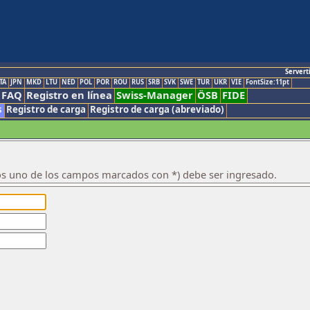
Servert
TA
JPN
MKD
LTU
NED
POL
POR
ROU
RUS
SRB
SVK
SWE
TUR
UKR
VIE
FontSize:11pt
FAQ
Registro en línea
Swiss-Manager
ÖSB
FIDE
s
Registro de carga
Registro de carga (abreviado)
os uno de los campos marcados con *) debe ser ingresado.