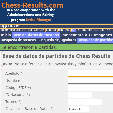
Logged on: Gast
Arabic
ARM
AZE
BIH
BUL
CAT
CHN
CRO
CZE
DEN
ENG
ESP
FAI
FIN
FRA
GER
GRE
INA
I
Inicio
Base de datos de torneos
Campeonato AUT
Imágenes
Búsqueda de torneos
Búsqueda de jugadores
Búsqueda de partida
Se encontraron 8 partidas.
Base de datos de partidas de Chess Results
Aviso:
No se diferencia entre mayúsculas y minúsculas. Al men
Apellido *)
Nombre
Código FIDE *)
ID Nacional *)
Torneo *)
Clave de la Base de Datos *)