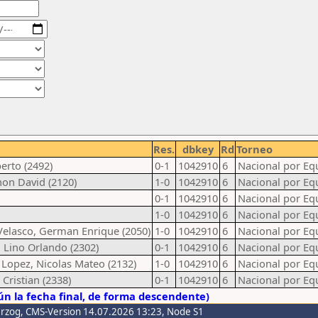
Res.
dbkey
Rd
Torneo
erto (2492)
0-1
1042910
6
Nacional por Eq
hon David (2120)
1-0
1042910
6
Nacional por Eq
0-1
1042910
6
Nacional por Eq
1-0
1042910
6
Nacional por Eq
 Velasco, German Enrique (2050)
1-0
1042910
6
Nacional por Eq
 Lino Orlando (2302)
0-1
1042910
6
Nacional por Eq
Lopez, Nicolas Mateo (2132)
1-0
1042910
6
Nacional por Eq
 Cristian (2338)
0-1
1042910
6
Nacional por Eq
n la fecha final, de forma descendente)
erzog
, CMS-Version 14.07.2026 13:23, Node S1