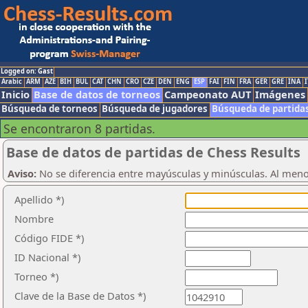
Logged on: Gast
Arabic
ARM
AZE
BIH
BUL
CAT
CHN
CRO
CZE
DEN
ENG
ESP
FAI
FIN
FRA
GER
GRE
INA
I
Inicio
Base de datos de torneos
Campeonato AUT
Imágenes
Búsqueda de torneos
Búsqueda de jugadores
Búsqueda de partida
Se encontraron 8 partidas.
Base de datos de partidas de Chess Results
Aviso:
No se diferencia entre mayúsculas y minúsculas. Al men
Apellido *)
Nombre
Código FIDE *)
ID Nacional *)
Torneo *)
Clave de la Base de Datos *)