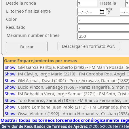
Desde la ronda
Hasta la
ronda
El torneo finaliza entre
y
Color
Resultado
Maximum number of lines
Game
Emparejamientos por mesas
Show
GM Garcia Pantoja, Roberto (2492) - FM Marin Posada, S
Show
IM Clavijo, Jorge Mario (2210) - FM Cordoba Roa, Angel G
Show
GM Arenas, David (2404) - Perez Arroyave, Damian (1882
Show
Lucio Pinzon, Santiago (1658) - Perez Tangarife, Simon (
Show
IM Bobadilla Viera, Jorge Samuel (2271) - FM Soto, Cristi
Show
Toro Ramirez, Samuel (1876) - FM Blanco Fernandez, Lin
Show
Castro Lombana, Juan Pablo (2113) - FM Castaneda, Jhon
Show
Ossa, Vladimir (1992) - Arrieta Hernandez, Cristian (2338)
Mostrar todos los torneos (ordenados cronólogicamente segú
Servidor de Resultados de Torneos de Ajedrez
© 2006-2026 Heinz H