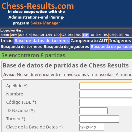
Logged on: Gast
Arabic
ARM
AZE
BIH
BUL
CAT
CHN
CRO
CZE
DEN
ENG
ESP
FAI
FIN
FRA
GER
GRE
INA
I
Inicio
Base de datos de torneos
Campeonato AUT
Imágenes
Búsqueda de torneos
Búsqueda de jugadores
Búsqueda de partida
Se encontraron 8 partidas.
Base de datos de partidas de Chess Results
Aviso:
No se diferencia entre mayúsculas y minúsculas. Al men
Apellido *)
Nombre
Código FIDE *)
ID Nacional *)
Torneo *)
Clave de la Base de Datos *)