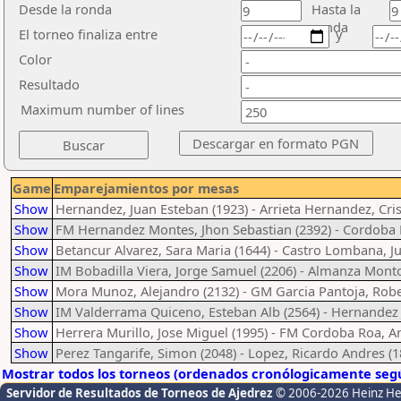
Desde la ronda
Hasta la
ronda
El torneo finaliza entre
y
Color
Resultado
Maximum number of lines
Game
Emparejamientos por mesas
Show
Hernandez, Juan Esteban (1923) - Arrieta Hernandez, Cris
Show
FM Hernandez Montes, Jhon Sebastian (2392) - Cordoba 
Show
Betancur Alvarez, Sara Maria (1644) - Castro Lombana, J
Show
IM Bobadilla Viera, Jorge Samuel (2206) - Almanza Monto
Show
Mora Munoz, Alejandro (2132) - GM Garcia Pantoja, Robe
Show
IM Valderrama Quiceno, Esteban Alb (2564) - Hernandez 
Show
Herrera Murillo, Jose Miguel (1995) - FM Cordoba Roa, An
Show
Perez Tangarife, Simon (2048) - Lopez, Ricardo Andres (1
Mostrar todos los torneos (ordenados cronólogicamente segú
Servidor de Resultados de Torneos de Ajedrez
© 2006-2026 Heinz H