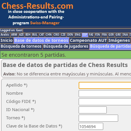
Logged on: Gast
Arabic
ARM
AZE
BIH
BUL
CAT
CHN
CRO
CZE
DEN
ENG
ESP
FAI
FIN
FRA
GER
GRE
INA
I
Inicio
Base de datos de torneos
Campeonato AUT
Imágenes
Búsqueda de torneos
Búsqueda de jugadores
Búsqueda de partida
Se encontraron 5 partidas.
Base de datos de partidas de Chess Results
Aviso:
No se diferencia entre mayúsculas y minúsculas. Al men
Apellido *)
Nombre
Código FIDE *)
ID Nacional *)
Torneo *)
Clave de la Base de Datos *)