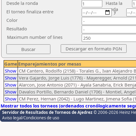
Desde la ronda
Hasta la
ronda
El torneo finaliza entre
y
Color
Resultado
Maximum number of lines
Game
Emparejamientos por mesas
Show
CM Cantero, Rodolfo (2158) - Torales G., Ivan Alejandro B
Show
Vera Gajardo, Jorge Luis (1776) - Mayeregger, Arnold (21
Show
Alarcon, Jose Antonio (2071) - Ayala Sanabria, Erick Benj
Show
Davalos Portillo, Bernardo Daniel (1706) - Montiel, Ange
Show
CM Perez, Hernan (2042) - Lugo Martinez, Jimena Sofia (
Mostrar todos los torneos (ordenados cronólogicamente segú
Servidor de Resultados de Torneos de Ajedrez
© 2006-2026 Heinz H
Aviso legal/Condiciones de uso