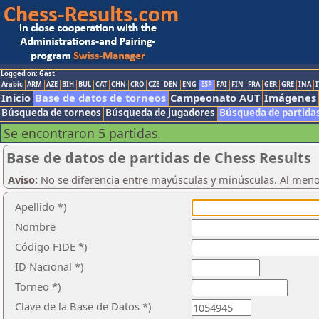
Logged on: Gast
Arabic
ARM
AZE
BIH
BUL
CAT
CHN
CRO
CZE
DEN
ENG
ESP
FAI
FIN
FRA
GER
GRE
INA
I
Inicio
Base de datos de torneos
Campeonato AUT
Imágenes
Búsqueda de torneos
Búsqueda de jugadores
Búsqueda de partida
Se encontraron 5 partidas.
Base de datos de partidas de Chess Results
Aviso:
No se diferencia entre mayúsculas y minúsculas. Al men
Apellido *)
Nombre
Código FIDE *)
ID Nacional *)
Torneo *)
Clave de la Base de Datos *)