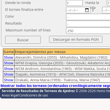
Desde la ronda
Hasta la
ronda
El torneo finaliza entre
y
Color
Resultado
Maximum number of lines
Game
Emparejamientos por mesas
Show
Alexandri, Dimitra (2055) - Mihailidou, Magdalini (1902)
Show
WFM Grapsa, Georgia (2035) - Gkoutzouki, Aikaterini Arg
Show
WCM Androni, Konstantina (1965) - WIM Makka, Ioulia (1
Show
Tsapaki, Asimenia (1913) - AFM Deli, Eleanna Ratzvika (18
Show
Drakaki, Anna-Maria (1959) - Tsakona, Maria (1947)
Mostrar todos los torneos (ordenados cronólogicamente segú
Servidor de Resultados de Torneos de Ajedrez
© 2006-2026 Heinz H
Aviso legal/Condiciones de uso