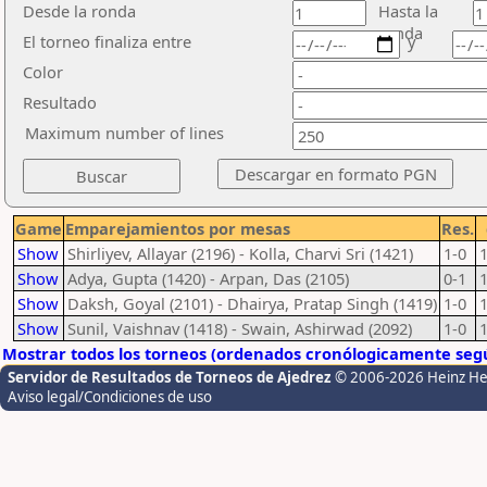
Desde la ronda
Hasta la
ronda
El torneo finaliza entre
y
Color
Resultado
Maximum number of lines
Game
Emparejamientos por mesas
Res.
Show
Shirliyev, Allayar (2196) - Kolla, Charvi Sri (1421)
1-0
Show
Adya, Gupta (1420) - Arpan, Das (2105)
0-1
Show
Daksh, Goyal (2101) - Dhairya, Pratap Singh (1419)
1-0
Show
Sunil, Vaishnav (1418) - Swain, Ashirwad (2092)
1-0
Mostrar todos los torneos (ordenados cronólogicamente segú
Servidor de Resultados de Torneos de Ajedrez
© 2006-2026 Heinz H
Aviso legal/Condiciones de uso