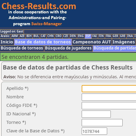
Logged on: Gast
Arabic
ARM
AZE
BIH
BUL
CAT
CHN
CRO
CZE
DEN
ENG
ESP
FAI
FIN
FRA
GER
GRE
INA
I
Inicio
Base de datos de torneos
Campeonato AUT
Imágenes
Búsqueda de torneos
Búsqueda de jugadores
Búsqueda de partida
Se encontraron 4 partidas.
Base de datos de partidas de Chess Results
Aviso:
No se diferencia entre mayúsculas y minúsculas. Al men
Apellido *)
Nombre
Código FIDE *)
ID Nacional *)
Torneo *)
Clave de la Base de Datos *)