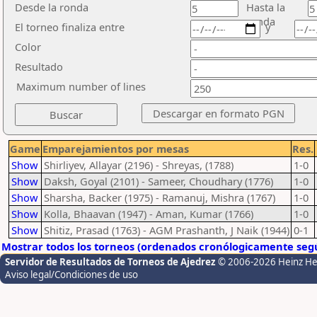
Desde la ronda
Hasta la
ronda
El torneo finaliza entre
y
Color
Resultado
Maximum number of lines
Game
Emparejamientos por mesas
Res.
Show
Shirliyev, Allayar (2196) - Shreyas, (1788)
1-0
Show
Daksh, Goyal (2101) - Sameer, Choudhary (1776)
1-0
Show
Sharsha, Backer (1975) - Ramanuj, Mishra (1767)
1-0
Show
Kolla, Bhaavan (1947) - Aman, Kumar (1766)
1-0
Show
Shitiz, Prasad (1763) - AGM Prashanth, J Naik (1944)
0-1
Mostrar todos los torneos (ordenados cronólogicamente segú
Servidor de Resultados de Torneos de Ajedrez
© 2006-2026 Heinz H
Aviso legal/Condiciones de uso