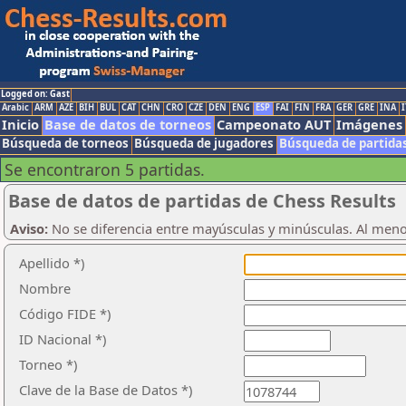
Logged on: Gast
Arabic
ARM
AZE
BIH
BUL
CAT
CHN
CRO
CZE
DEN
ENG
ESP
FAI
FIN
FRA
GER
GRE
INA
I
Inicio
Base de datos de torneos
Campeonato AUT
Imágenes
Búsqueda de torneos
Búsqueda de jugadores
Búsqueda de partida
Se encontraron 5 partidas.
Base de datos de partidas de Chess Results
Aviso:
No se diferencia entre mayúsculas y minúsculas. Al men
Apellido *)
Nombre
Código FIDE *)
ID Nacional *)
Torneo *)
Clave de la Base de Datos *)