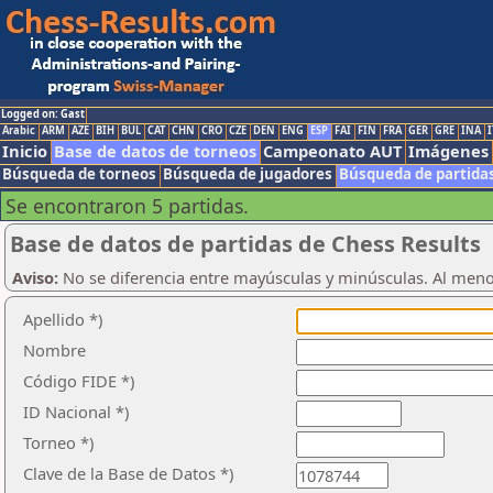
Logged on: Gast
Arabic
ARM
AZE
BIH
BUL
CAT
CHN
CRO
CZE
DEN
ENG
ESP
FAI
FIN
FRA
GER
GRE
INA
I
Inicio
Base de datos de torneos
Campeonato AUT
Imágenes
Búsqueda de torneos
Búsqueda de jugadores
Búsqueda de partida
Se encontraron 5 partidas.
Base de datos de partidas de Chess Results
Aviso:
No se diferencia entre mayúsculas y minúsculas. Al men
Apellido *)
Nombre
Código FIDE *)
ID Nacional *)
Torneo *)
Clave de la Base de Datos *)