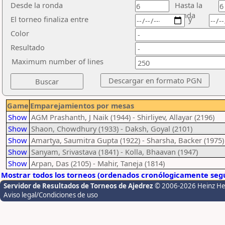
Desde la ronda
Hasta la
ronda
El torneo finaliza entre
y
Color
Resultado
Maximum number of lines
Game
Emparejamientos por mesas
Show
AGM Prashanth, J Naik (1944) - Shirliyev, Allayar (2196)
Show
Shaon, Chowdhury (1933) - Daksh, Goyal (2101)
Show
Amartya, Saumitra Gupta (1922) - Sharsha, Backer (1975)
Show
Sanyam, Srivastava (1841) - Kolla, Bhaavan (1947)
Show
Arpan, Das (2105) - Mahir, Taneja (1814)
Mostrar todos los torneos (ordenados cronólogicamente segú
Servidor de Resultados de Torneos de Ajedrez
© 2006-2026 Heinz H
Aviso legal/Condiciones de uso