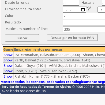
Desde la ronda
Hasta la
ronda
El torneo finaliza entre
y
Color
Resultado
Maximum number of lines
Game
Emparejamientos por mesas
Show
IM Ramnathan, Balasubramaniam (2000) - Shaon, Chowd
Show
Parth, Belwal (1795) - Sanyam, Srivastava (1841)
Show
Daksh, Goyal (2101) - AGM Gopal, Krishna Maheshwari (
Show
Rohit, S (1782) - Swain, Ashirwad (2092)
Show
Rishabh, Kumar (1775) - Sharsha, Backer (1975)
Mostrar todos los torneos (ordenados cronólogicamente segú
Servidor de Resultados de Torneos de Ajedrez
© 2006-2026 Heinz H
Aviso legal/Condiciones de uso