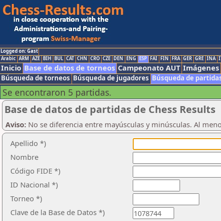
Logged on: Gast
Arabic
ARM
AZE
BIH
BUL
CAT
CHN
CRO
CZE
DEN
ENG
ESP
FAI
FIN
FRA
GER
GRE
INA
I
Inicio
Base de datos de torneos
Campeonato AUT
Imágenes
Búsqueda de torneos
Búsqueda de jugadores
Búsqueda de partida
Se encontraron 5 partidas.
Base de datos de partidas de Chess Results
Aviso:
No se diferencia entre mayúsculas y minúsculas. Al men
Apellido *)
Nombre
Código FIDE *)
ID Nacional *)
Torneo *)
Clave de la Base de Datos *)