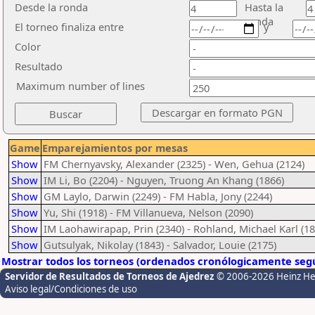
Desde la ronda
Hasta la
ronda
El torneo finaliza entre
y
Color
Resultado
Maximum number of lines
Game
Emparejamientos por mesas
Show
FM Chernyavsky, Alexander (2325) - Wen, Gehua (2124)
Show
IM Li, Bo (2204) - Nguyen, Truong An Khang (1866)
Show
GM Laylo, Darwin (2249) - FM Habla, Jony (2244)
Show
Yu, Shi (1918) - FM Villanueva, Nelson (2090)
Show
IM Laohawirapap, Prin (2340) - Rohland, Michael Karl (18
Show
Gutsulyak, Nikolay (1843) - Salvador, Louie (2175)
Mostrar todos los torneos (ordenados cronólogicamente segú
Servidor de Resultados de Torneos de Ajedrez
© 2006-2026 Heinz H
Aviso legal/Condiciones de uso