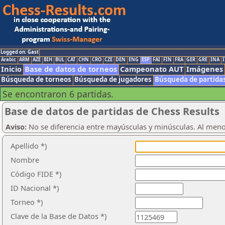
Logged on: Gast
Arabic
ARM
AZE
BIH
BUL
CAT
CHN
CRO
CZE
DEN
ENG
ESP
FAI
FIN
FRA
GER
GRE
INA
I
Inicio
Base de datos de torneos
Campeonato AUT
Imágenes
Búsqueda de torneos
Búsqueda de jugadores
Búsqueda de partida
Se encontraron 6 partidas.
Base de datos de partidas de Chess Results
Aviso:
No se diferencia entre mayúsculas y minúsculas. Al men
Apellido *)
Nombre
Código FIDE *)
ID Nacional *)
Torneo *)
Clave de la Base de Datos *)