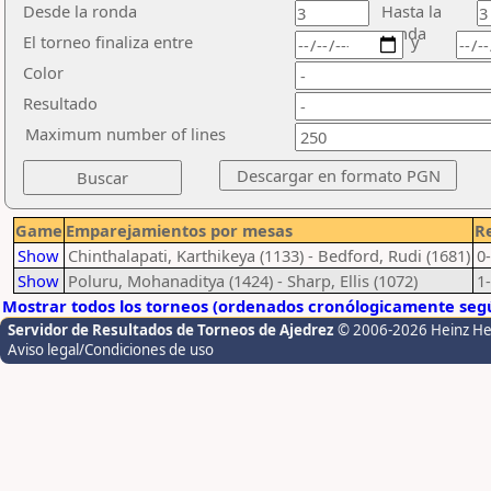
Desde la ronda
Hasta la
ronda
El torneo finaliza entre
y
Color
Resultado
Maximum number of lines
Game
Emparejamientos por mesas
Re
Show
Chinthalapati, Karthikeya (1133) - Bedford, Rudi (1681)
0
Show
Poluru, Mohanaditya (1424) - Sharp, Ellis (1072)
1
Mostrar todos los torneos (ordenados cronólogicamente segú
Servidor de Resultados de Torneos de Ajedrez
© 2006-2026 Heinz H
Aviso legal/Condiciones de uso