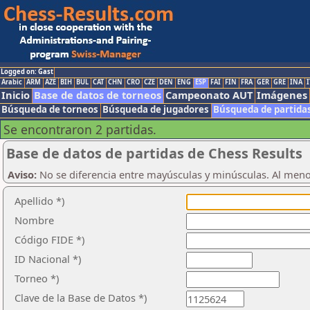
Logged on: Gast
Arabic
ARM
AZE
BIH
BUL
CAT
CHN
CRO
CZE
DEN
ENG
ESP
FAI
FIN
FRA
GER
GRE
INA
I
Inicio
Base de datos de torneos
Campeonato AUT
Imágenes
Búsqueda de torneos
Búsqueda de jugadores
Búsqueda de partida
Se encontraron 2 partidas.
Base de datos de partidas de Chess Results
Aviso:
No se diferencia entre mayúsculas y minúsculas. Al men
Apellido *)
Nombre
Código FIDE *)
ID Nacional *)
Torneo *)
Clave de la Base de Datos *)