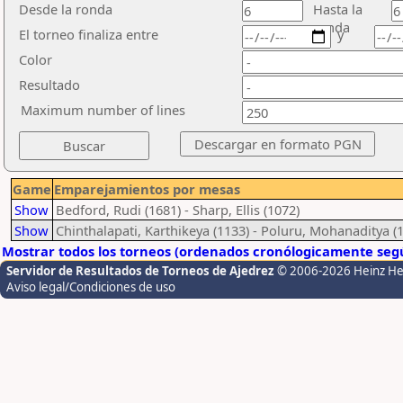
Desde la ronda
Hasta la
ronda
El torneo finaliza entre
y
Color
Resultado
Maximum number of lines
Game
Emparejamientos por mesas
Show
Bedford, Rudi (1681) - Sharp, Ellis (1072)
Show
Chinthalapati, Karthikeya (1133) - Poluru, Mohanaditya (
Mostrar todos los torneos (ordenados cronólogicamente segú
Servidor de Resultados de Torneos de Ajedrez
© 2006-2026 Heinz H
Aviso legal/Condiciones de uso