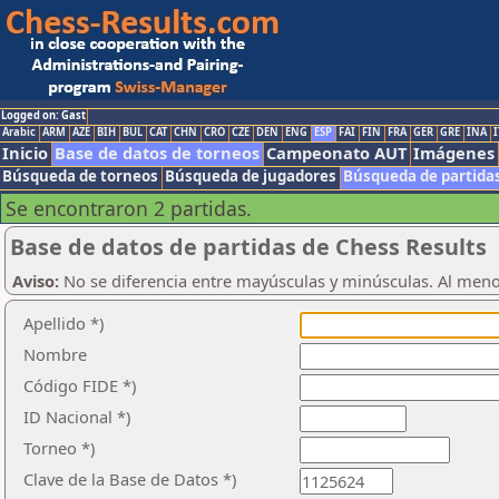
Logged on: Gast
Arabic
ARM
AZE
BIH
BUL
CAT
CHN
CRO
CZE
DEN
ENG
ESP
FAI
FIN
FRA
GER
GRE
INA
I
Inicio
Base de datos de torneos
Campeonato AUT
Imágenes
Búsqueda de torneos
Búsqueda de jugadores
Búsqueda de partida
Se encontraron 2 partidas.
Base de datos de partidas de Chess Results
Aviso:
No se diferencia entre mayúsculas y minúsculas. Al men
Apellido *)
Nombre
Código FIDE *)
ID Nacional *)
Torneo *)
Clave de la Base de Datos *)