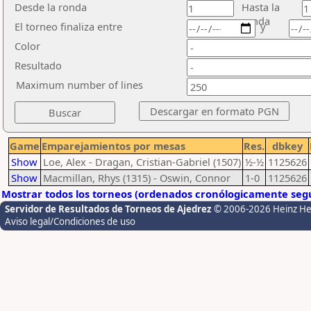
Desde la ronda
Hasta la
ronda
El torneo finaliza entre
y
Color
Resultado
Maximum number of lines
Game
Emparejamientos por mesas
Res.
dbkey
Show
Loe, Alex - Dragan, Cristian-Gabriel (1507)
½-½
1125626
Show
Macmillan, Rhys (1315) - Oswin, Connor
1-0
1125626
Mostrar todos los torneos (ordenados cronólogicamente segú
Servidor de Resultados de Torneos de Ajedrez
© 2006-2026 Heinz H
Aviso legal/Condiciones de uso