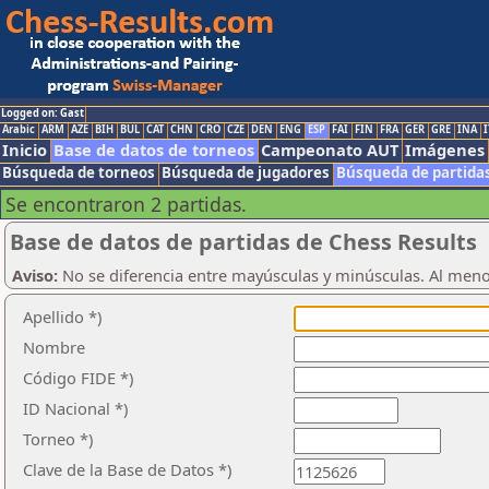
Logged on: Gast
Arabic
ARM
AZE
BIH
BUL
CAT
CHN
CRO
CZE
DEN
ENG
ESP
FAI
FIN
FRA
GER
GRE
INA
I
Inicio
Base de datos de torneos
Campeonato AUT
Imágenes
Búsqueda de torneos
Búsqueda de jugadores
Búsqueda de partida
Se encontraron 2 partidas.
Base de datos de partidas de Chess Results
Aviso:
No se diferencia entre mayúsculas y minúsculas. Al men
Apellido *)
Nombre
Código FIDE *)
ID Nacional *)
Torneo *)
Clave de la Base de Datos *)