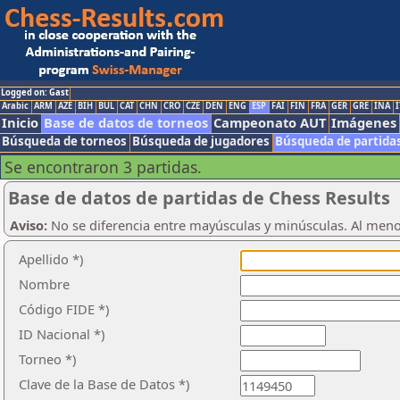
Logged on: Gast
Arabic
ARM
AZE
BIH
BUL
CAT
CHN
CRO
CZE
DEN
ENG
ESP
FAI
FIN
FRA
GER
GRE
INA
I
Inicio
Base de datos de torneos
Campeonato AUT
Imágenes
Búsqueda de torneos
Búsqueda de jugadores
Búsqueda de partida
Se encontraron 3 partidas.
Base de datos de partidas de Chess Results
Aviso:
No se diferencia entre mayúsculas y minúsculas. Al men
Apellido *)
Nombre
Código FIDE *)
ID Nacional *)
Torneo *)
Clave de la Base de Datos *)