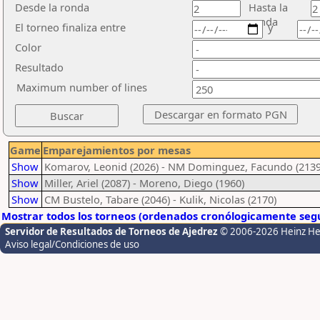
Desde la ronda
Hasta la
ronda
El torneo finaliza entre
y
Color
Resultado
Maximum number of lines
Game
Emparejamientos por mesas
Show
Komarov, Leonid (2026) - NM Dominguez, Facundo (2139
Show
Miller, Ariel (2087) - Moreno, Diego (1960)
Show
CM Bustelo, Tabare (2046) - Kulik, Nicolas (2170)
Mostrar todos los torneos (ordenados cronólogicamente segú
Servidor de Resultados de Torneos de Ajedrez
© 2006-2026 Heinz H
Aviso legal/Condiciones de uso