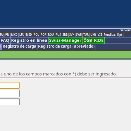
Servert
TA
JPN
MKD
LTU
NED
POL
POR
ROU
RUS
SRB
SVK
SWE
TUR
UKR
VIE
FontSize:11pt
FAQ
Registro en línea
Swiss-Manager
ÖSB
FIDE
s
Registro de carga
Registro de carga (abreviado)
os uno de los campos marcados con *) debe ser ingresado.