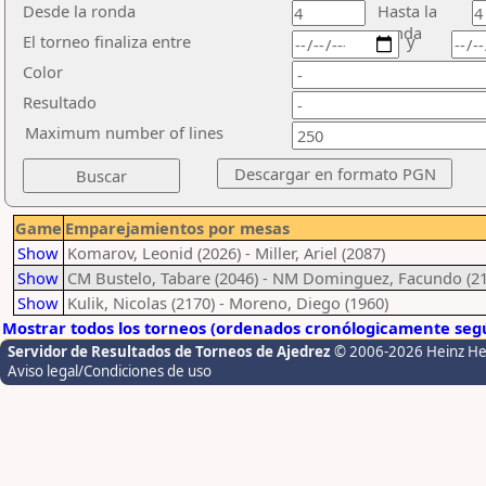
Desde la ronda
Hasta la
ronda
El torneo finaliza entre
y
Color
Resultado
Maximum number of lines
Game
Emparejamientos por mesas
Show
Komarov, Leonid (2026) - Miller, Ariel (2087)
Show
CM Bustelo, Tabare (2046) - NM Dominguez, Facundo (2
Show
Kulik, Nicolas (2170) - Moreno, Diego (1960)
Mostrar todos los torneos (ordenados cronólogicamente segú
Servidor de Resultados de Torneos de Ajedrez
© 2006-2026 Heinz H
Aviso legal/Condiciones de uso