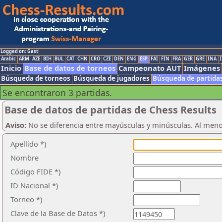
Logged on: Gast
Arabic
ARM
AZE
BIH
BUL
CAT
CHN
CRO
CZE
DEN
ENG
ESP
FAI
FIN
FRA
GER
GRE
INA
I
Inicio
Base de datos de torneos
Campeonato AUT
Imágenes
Búsqueda de torneos
Búsqueda de jugadores
Búsqueda de partida
Se encontraron 3 partidas.
Base de datos de partidas de Chess Results
Aviso:
No se diferencia entre mayúsculas y minúsculas. Al men
Apellido *)
Nombre
Código FIDE *)
ID Nacional *)
Torneo *)
Clave de la Base de Datos *)