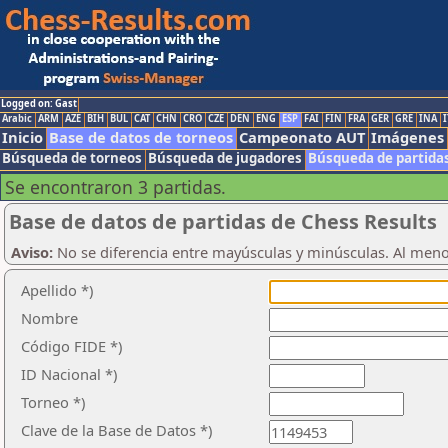
Logged on: Gast
Arabic
ARM
AZE
BIH
BUL
CAT
CHN
CRO
CZE
DEN
ENG
ESP
FAI
FIN
FRA
GER
GRE
INA
I
Inicio
Base de datos de torneos
Campeonato AUT
Imágenes
Búsqueda de torneos
Búsqueda de jugadores
Búsqueda de partida
Se encontraron 3 partidas.
Base de datos de partidas de Chess Results
Aviso:
No se diferencia entre mayúsculas y minúsculas. Al men
Apellido *)
Nombre
Código FIDE *)
ID Nacional *)
Torneo *)
Clave de la Base de Datos *)