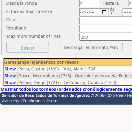
Desde la ronda
Hasta la
ronda
El torneo finaliza entre
y
Color
Resultado
Maximum number of lines
Game
Emparejamientos por mesas
Show
Paiva, Gaston (1699) - Ruiz, Alain (1736)
Show
Gasco, Maximiliano (1743) - Gonzalez Valenzuela, Federi
Show
Pelaez, Diego (1721) - De Cuadro, Dionisio (1724)
Mostrar todos los torneos (ordenados cronólogicamente segú
Servidor de Resultados de Torneos de Ajedrez
© 2006-2026 Heinz H
Aviso legal/Condiciones de uso