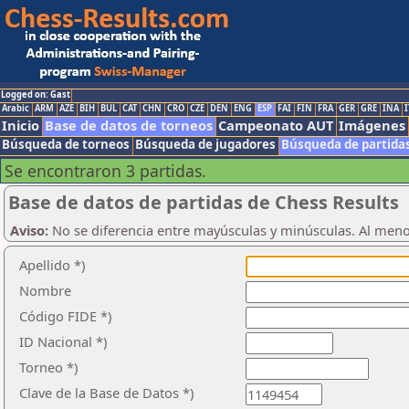
Logged on: Gast
Arabic
ARM
AZE
BIH
BUL
CAT
CHN
CRO
CZE
DEN
ENG
ESP
FAI
FIN
FRA
GER
GRE
INA
I
Inicio
Base de datos de torneos
Campeonato AUT
Imágenes
Búsqueda de torneos
Búsqueda de jugadores
Búsqueda de partida
Se encontraron 3 partidas.
Base de datos de partidas de Chess Results
Aviso:
No se diferencia entre mayúsculas y minúsculas. Al men
Apellido *)
Nombre
Código FIDE *)
ID Nacional *)
Torneo *)
Clave de la Base de Datos *)