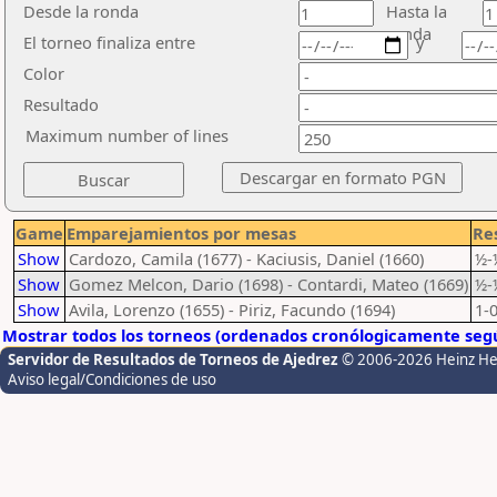
Desde la ronda
Hasta la
ronda
El torneo finaliza entre
y
Color
Resultado
Maximum number of lines
Game
Emparejamientos por mesas
Re
Show
Cardozo, Camila (1677) - Kaciusis, Daniel (1660)
½-
Show
Gomez Melcon, Dario (1698) - Contardi, Mateo (1669)
½-
Show
Avila, Lorenzo (1655) - Piriz, Facundo (1694)
1-
Mostrar todos los torneos (ordenados cronólogicamente segú
Servidor de Resultados de Torneos de Ajedrez
© 2006-2026 Heinz H
Aviso legal/Condiciones de uso