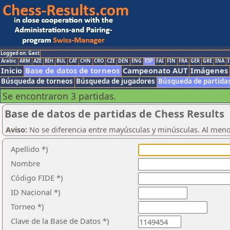
Logged on: Gast
Arabic
ARM
AZE
BIH
BUL
CAT
CHN
CRO
CZE
DEN
ENG
ESP
FAI
FIN
FRA
GER
GRE
INA
I
Inicio
Base de datos de torneos
Campeonato AUT
Imágenes
Búsqueda de torneos
Búsqueda de jugadores
Búsqueda de partida
Se encontraron 3 partidas.
Base de datos de partidas de Chess Results
Aviso:
No se diferencia entre mayúsculas y minúsculas. Al men
Apellido *)
Nombre
Código FIDE *)
ID Nacional *)
Torneo *)
Clave de la Base de Datos *)