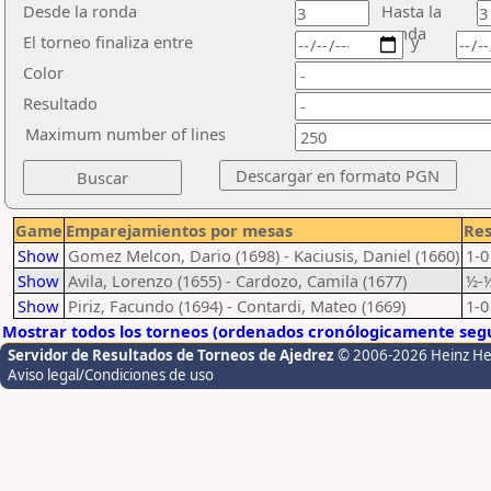
Desde la ronda
Hasta la
ronda
El torneo finaliza entre
y
Color
Resultado
Maximum number of lines
Game
Emparejamientos por mesas
Res
Show
Gomez Melcon, Dario (1698) - Kaciusis, Daniel (1660)
1-0
Show
Avila, Lorenzo (1655) - Cardozo, Camila (1677)
½-
Show
Piriz, Facundo (1694) - Contardi, Mateo (1669)
1-0
Mostrar todos los torneos (ordenados cronólogicamente segú
Servidor de Resultados de Torneos de Ajedrez
© 2006-2026 Heinz H
Aviso legal/Condiciones de uso