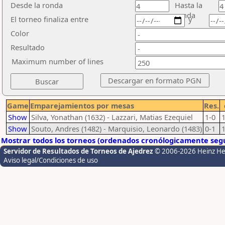
Desde la ronda
Hasta la
ronda
El torneo finaliza entre
y
Color
Resultado
Maximum number of lines
Game
Emparejamientos por mesas
Res.
Show
Silva, Yonathan (1632) - Lazzari, Matias Ezequiel
1-0
Show
Souto, Andres (1482) - Marquisio, Leonardo (1483)
0-1
Mostrar todos los torneos (ordenados cronólogicamente segú
Servidor de Resultados de Torneos de Ajedrez
© 2006-2026 Heinz H
Aviso legal/Condiciones de uso