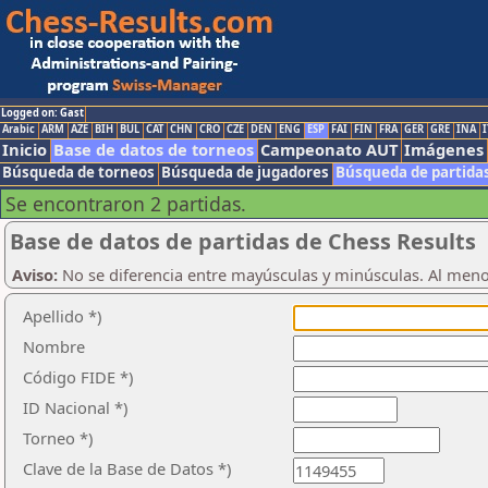
Logged on: Gast
Arabic
ARM
AZE
BIH
BUL
CAT
CHN
CRO
CZE
DEN
ENG
ESP
FAI
FIN
FRA
GER
GRE
INA
I
Inicio
Base de datos de torneos
Campeonato AUT
Imágenes
Búsqueda de torneos
Búsqueda de jugadores
Búsqueda de partida
Se encontraron 2 partidas.
Base de datos de partidas de Chess Results
Aviso:
No se diferencia entre mayúsculas y minúsculas. Al men
Apellido *)
Nombre
Código FIDE *)
ID Nacional *)
Torneo *)
Clave de la Base de Datos *)