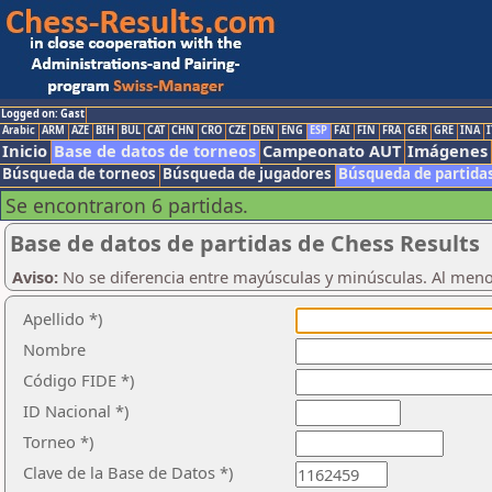
Logged on: Gast
Arabic
ARM
AZE
BIH
BUL
CAT
CHN
CRO
CZE
DEN
ENG
ESP
FAI
FIN
FRA
GER
GRE
INA
I
Inicio
Base de datos de torneos
Campeonato AUT
Imágenes
Búsqueda de torneos
Búsqueda de jugadores
Búsqueda de partida
Se encontraron 6 partidas.
Base de datos de partidas de Chess Results
Aviso:
No se diferencia entre mayúsculas y minúsculas. Al men
Apellido *)
Nombre
Código FIDE *)
ID Nacional *)
Torneo *)
Clave de la Base de Datos *)