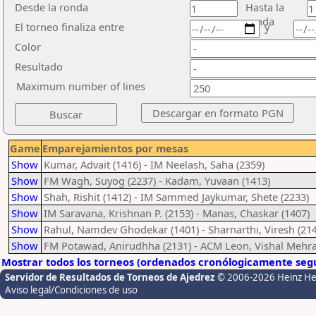
Desde la ronda
Hasta la
ronda
El torneo finaliza entre
y
Color
Resultado
Maximum number of lines
Game
Emparejamientos por mesas
Show
Kumar, Advait (1416) - IM Neelash, Saha (2359)
Show
FM Wagh, Suyog (2237) - Kadam, Yuvaan (1413)
Show
Shah, Rishit (1412) - IM Sammed Jaykumar, Shete (2233)
Show
IM Saravana, Krishnan P. (2153) - Manas, Chaskar (1407)
Show
Rahul, Namdev Ghodekar (1401) - Sharnarthi, Viresh (214
Show
FM Potawad, Anirudhha (2131) - ACM Leon, Vishal Mehr
Mostrar todos los torneos (ordenados cronólogicamente segú
Servidor de Resultados de Torneos de Ajedrez
© 2006-2026 Heinz H
Aviso legal/Condiciones de uso