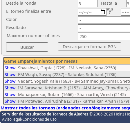
Desde la ronda
Hasta la
ronda
El torneo finaliza entre
y
Color
Resultado
Maximum number of lines
Game
Emparejamientos por mesas
Show
Shaashvat, Gupta (1728) - IM Neelash, Saha (2359)
Show
FM Wagh, Suyog (2237) - Salunke, Siddhant (1736)
Show
Vedant, Yogesh Kale (1683) - IM Sammed Jaykumar, Shete
Show
IM Saravana, Krishnan P. (2153) - AIM Amey, Chowdhury 
Show
Mohagaonkar, Rutam (1666) - Sharnarthi, Viresh (2145)
Show
FM Potawad, Anirudhha (2131) - Karmalkar, Aryan (1679)
Mostrar todos los torneos (ordenados cronólogicamente segú
Servidor de Resultados de Torneos de Ajedrez
© 2006-2026 Heinz H
Aviso legal/Condiciones de uso