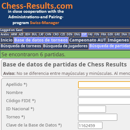
Logged on: Gast
Arabic
ARM
AZE
BIH
BUL
CAT
CHN
CRO
CZE
DEN
ENG
ESP
FAI
FIN
FRA
GER
GRE
INA
I
Inicio
Base de datos de torneos
Campeonato AUT
Imágenes
Búsqueda de torneos
Búsqueda de jugadores
Búsqueda de partida
Se encontraron 6 partidas.
Base de datos de partidas de Chess Results
Aviso:
No se diferencia entre mayúsculas y minúsculas. Al men
Apellido *)
Nombre
Código FIDE *)
ID Nacional *)
Torneo *)
Clave de la Base de Datos *)