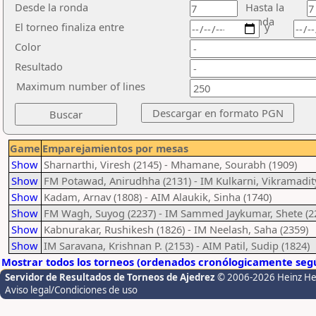
Desde la ronda
Hasta la
ronda
El torneo finaliza entre
y
Color
Resultado
Maximum number of lines
Game
Emparejamientos por mesas
Show
Sharnarthi, Viresh (2145) - Mhamane, Sourabh (1909)
Show
FM Potawad, Anirudhha (2131) - IM Kulkarni, Vikramadit
Show
Kadam, Arnav (1808) - AIM Alaukik, Sinha (1740)
Show
FM Wagh, Suyog (2237) - IM Sammed Jaykumar, Shete (2
Show
Kabnurakar, Rushikesh (1826) - IM Neelash, Saha (2359)
Show
IM Saravana, Krishnan P. (2153) - AIM Patil, Sudip (1824)
Mostrar todos los torneos (ordenados cronólogicamente segú
Servidor de Resultados de Torneos de Ajedrez
© 2006-2026 Heinz H
Aviso legal/Condiciones de uso