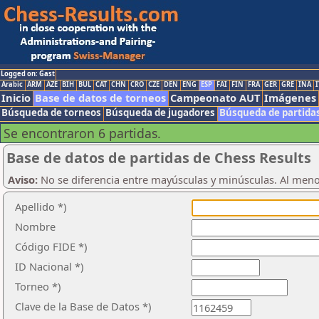
Logged on: Gast
Arabic
ARM
AZE
BIH
BUL
CAT
CHN
CRO
CZE
DEN
ENG
ESP
FAI
FIN
FRA
GER
GRE
INA
I
Inicio
Base de datos de torneos
Campeonato AUT
Imágenes
Búsqueda de torneos
Búsqueda de jugadores
Búsqueda de partida
Se encontraron 6 partidas.
Base de datos de partidas de Chess Results
Aviso:
No se diferencia entre mayúsculas y minúsculas. Al men
Apellido *)
Nombre
Código FIDE *)
ID Nacional *)
Torneo *)
Clave de la Base de Datos *)