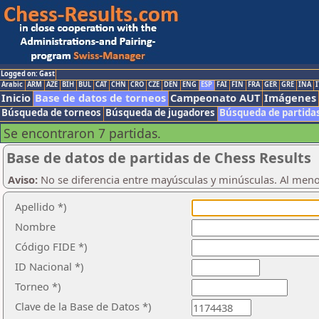
Logged on: Gast
Arabic
ARM
AZE
BIH
BUL
CAT
CHN
CRO
CZE
DEN
ENG
ESP
FAI
FIN
FRA
GER
GRE
INA
I
Inicio
Base de datos de torneos
Campeonato AUT
Imágenes
Búsqueda de torneos
Búsqueda de jugadores
Búsqueda de partida
Se encontraron 7 partidas.
Base de datos de partidas de Chess Results
Aviso:
No se diferencia entre mayúsculas y minúsculas. Al men
Apellido *)
Nombre
Código FIDE *)
ID Nacional *)
Torneo *)
Clave de la Base de Datos *)