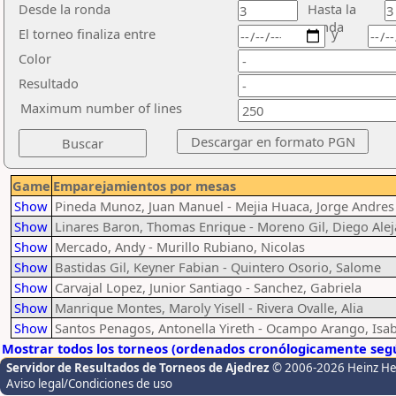
Desde la ronda
Hasta la
ronda
El torneo finaliza entre
y
Color
Resultado
Maximum number of lines
Game
Emparejamientos por mesas
Show
Pineda Munoz, Juan Manuel - Mejia Huaca, Jorge Andres
Show
Linares Baron, Thomas Enrique - Moreno Gil, Diego Ale
Show
Mercado, Andy - Murillo Rubiano, Nicolas
Show
Bastidas Gil, Keyner Fabian - Quintero Osorio, Salome
Show
Carvajal Lopez, Junior Santiago - Sanchez, Gabriela
Show
Manrique Montes, Maroly Yisell - Rivera Ovalle, Alia
Show
Santos Penagos, Antonella Yireth - Ocampo Arango, Isab
Mostrar todos los torneos (ordenados cronólogicamente segú
Servidor de Resultados de Torneos de Ajedrez
© 2006-2026 Heinz H
Aviso legal/Condiciones de uso