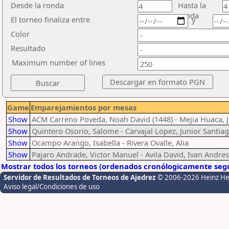
Desde la ronda
Hasta la
ronda
El torneo finaliza entre
y
Color
Resultado
Maximum number of lines
Game
Emparejamientos por mesas
Show
ACM Carreno Poveda, Noah David (1448) - Mejia Huaca, 
Show
Quintero Osorio, Salome - Carvajal Lopez, Junior Santia
Show
Ocampo Arango, Isabella - Rivera Ovalle, Alia
Show
Pajaro Andrade, Victor Manuel - Avila David, Ivan Andres
Mostrar todos los torneos (ordenados cronólogicamente segú
Servidor de Resultados de Torneos de Ajedrez
© 2006-2026 Heinz H
Aviso legal/Condiciones de uso