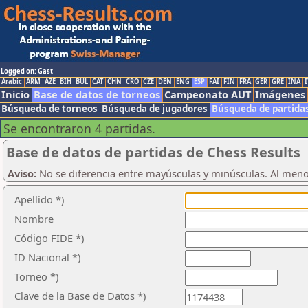
Logged on: Gast
Arabic
ARM
AZE
BIH
BUL
CAT
CHN
CRO
CZE
DEN
ENG
ESP
FAI
FIN
FRA
GER
GRE
INA
I
Inicio
Base de datos de torneos
Campeonato AUT
Imágenes
Búsqueda de torneos
Búsqueda de jugadores
Búsqueda de partida
Se encontraron 4 partidas.
Base de datos de partidas de Chess Results
Aviso:
No se diferencia entre mayúsculas y minúsculas. Al men
Apellido *)
Nombre
Código FIDE *)
ID Nacional *)
Torneo *)
Clave de la Base de Datos *)