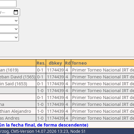
Res.
dbkey
Rd
Torneo
an (1619)
0-1
1174439
4
Primer Torneo Nacional IRT d
eban David (1565)
0-1
1174439
4
Primer Torneo Nacional IRT d
in Said (1653)
0-1
1174439
4
Primer Torneo Nacional IRT d
1-0
1174439
4
Primer Torneo Nacional IRT d
0-1
1174439
4
Primer Torneo Nacional IRT d
na
1-0
1174439
4
Primer Torneo Nacional IRT d
sthian Alejandro
1-0
1174439
4
Primer Torneo Nacional IRT d
las Andres
1-0
1174439
4
Primer Torneo Nacional IRT d
n la fecha final, de forma descendente)
erzog
, CMS-Version 14.07.2026 13:23, Node S1