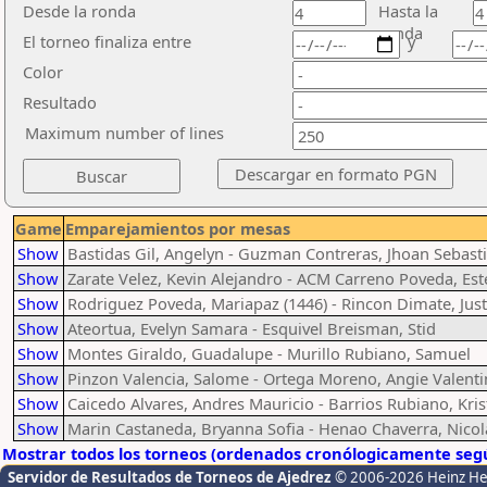
Desde la ronda
Hasta la
ronda
El torneo finaliza entre
y
Color
Resultado
Maximum number of lines
Game
Emparejamientos por mesas
Show
Bastidas Gil, Angelyn - Guzman Contreras, Jhoan Sebasti
Show
Zarate Velez, Kevin Alejandro - ACM Carreno Poveda, Est
Show
Rodriguez Poveda, Mariapaz (1446) - Rincon Dimate, Just
Show
Ateortua, Evelyn Samara - Esquivel Breisman, Stid
Show
Montes Giraldo, Guadalupe - Murillo Rubiano, Samuel
Show
Pinzon Valencia, Salome - Ortega Moreno, Angie Valenti
Show
Caicedo Alvares, Andres Mauricio - Barrios Rubiano, Kri
Show
Marin Castaneda, Bryanna Sofia - Henao Chaverra, Nico
Mostrar todos los torneos (ordenados cronólogicamente segú
Servidor de Resultados de Torneos de Ajedrez
© 2006-2026 Heinz H