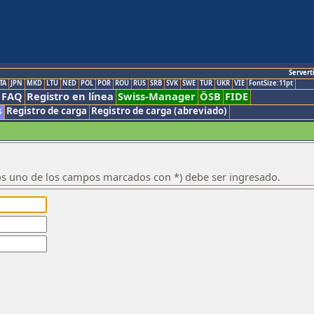
Servert
TA
JPN
MKD
LTU
NED
POL
POR
ROU
RUS
SRB
SVK
SWE
TUR
UKR
VIE
FontSize:11pt
FAQ
Registro en línea
Swiss-Manager
ÖSB
FIDE
s
Registro de carga
Registro de carga (abreviado)
os uno de los campos marcados con *) debe ser ingresado.