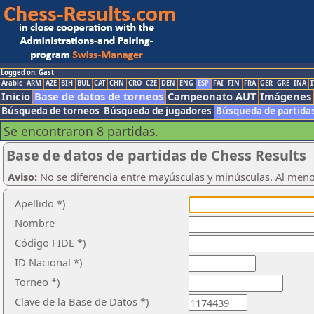
Logged on: Gast
Arabic
ARM
AZE
BIH
BUL
CAT
CHN
CRO
CZE
DEN
ENG
ESP
FAI
FIN
FRA
GER
GRE
INA
I
Inicio
Base de datos de torneos
Campeonato AUT
Imágenes
Búsqueda de torneos
Búsqueda de jugadores
Búsqueda de partida
Se encontraron 8 partidas.
Base de datos de partidas de Chess Results
Aviso:
No se diferencia entre mayúsculas y minúsculas. Al men
Apellido *)
Nombre
Código FIDE *)
ID Nacional *)
Torneo *)
Clave de la Base de Datos *)