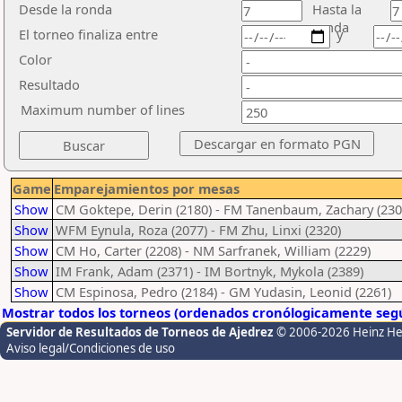
Desde la ronda
Hasta la
ronda
El torneo finaliza entre
y
Color
Resultado
Maximum number of lines
Game
Emparejamientos por mesas
Show
CM Goktepe, Derin (2180) - FM Tanenbaum, Zachary (230
Show
WFM Eynula, Roza (2077) - FM Zhu, Linxi (2320)
Show
CM Ho, Carter (2208) - NM Sarfranek, William (2229)
Show
IM Frank, Adam (2371) - IM Bortnyk, Mykola (2389)
Show
CM Espinosa, Pedro (2184) - GM Yudasin, Leonid (2261)
Mostrar todos los torneos (ordenados cronólogicamente segú
Servidor de Resultados de Torneos de Ajedrez
© 2006-2026 Heinz H
Aviso legal/Condiciones de uso