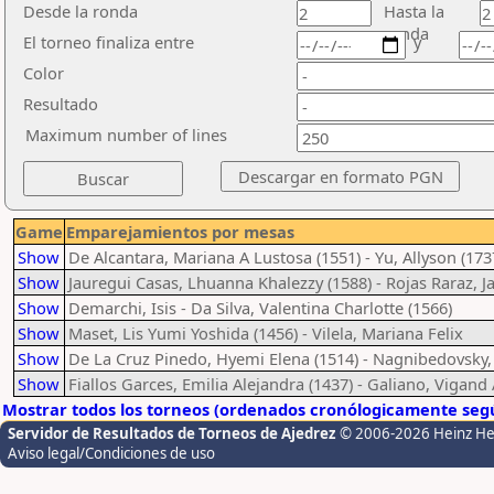
Desde la ronda
Hasta la
ronda
El torneo finaliza entre
y
Color
Resultado
Maximum number of lines
Game
Emparejamientos por mesas
Show
De Alcantara, Mariana A Lustosa (1551) - Yu, Allyson (173
Show
Jauregui Casas, Lhuanna Khalezzy (1588) - Rojas Raraz, Ja
Show
Demarchi, Isis - Da Silva, Valentina Charlotte (1566)
Show
Maset, Lis Yumi Yoshida (1456) - Vilela, Mariana Felix
Show
De La Cruz Pinedo, Hyemi Elena (1514) - Nagnibedovsky, 
Show
Fiallos Garces, Emilia Alejandra (1437) - Galiano, Vigan
Mostrar todos los torneos (ordenados cronólogicamente segú
Servidor de Resultados de Torneos de Ajedrez
© 2006-2026 Heinz H
Aviso legal/Condiciones de uso