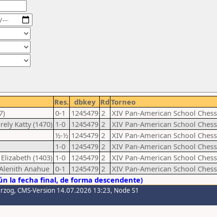
Res.
dbkey
Rd
Torneo
7)
0-1
1245479
2
XIV Pan-American School Chess
rely Katty (1470)
1-0
1245479
2
XIV Pan-American School Chess
½-½
1245479
2
XIV Pan-American School Chess
1-0
1245479
2
XIV Pan-American School Chess
Elizabeth (1403)
1-0
1245479
2
XIV Pan-American School Chess
d Alenith Anahue
0-1
1245479
2
XIV Pan-American School Chess
n la fecha final, de forma descendente)
erzog
, CMS-Version 14.07.2026 13:23, Node S1