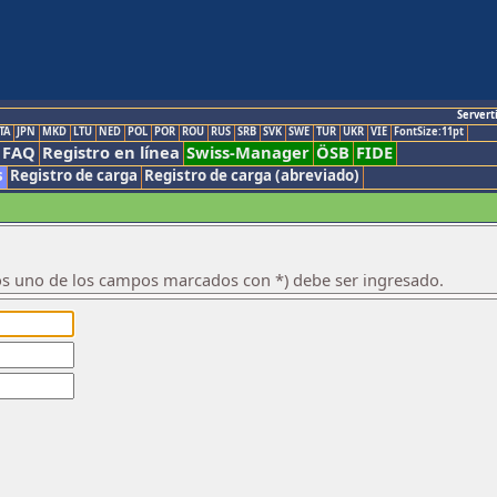
Servert
TA
JPN
MKD
LTU
NED
POL
POR
ROU
RUS
SRB
SVK
SWE
TUR
UKR
VIE
FontSize:11pt
FAQ
Registro en línea
Swiss-Manager
ÖSB
FIDE
s
Registro de carga
Registro de carga (abreviado)
os uno de los campos marcados con *) debe ser ingresado.