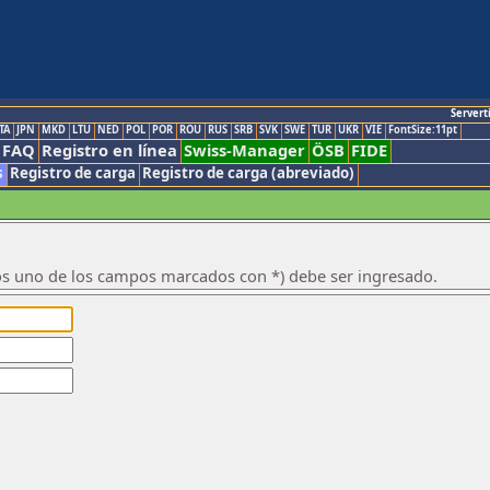
Servert
TA
JPN
MKD
LTU
NED
POL
POR
ROU
RUS
SRB
SVK
SWE
TUR
UKR
VIE
FontSize:11pt
FAQ
Registro en línea
Swiss-Manager
ÖSB
FIDE
s
Registro de carga
Registro de carga (abreviado)
os uno de los campos marcados con *) debe ser ingresado.