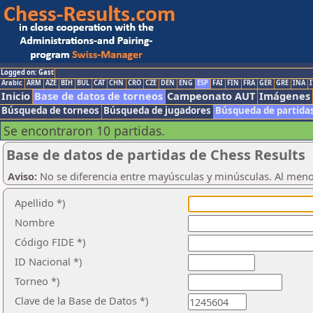
Logged on: Gast
Arabic
ARM
AZE
BIH
BUL
CAT
CHN
CRO
CZE
DEN
ENG
ESP
FAI
FIN
FRA
GER
GRE
INA
I
Inicio
Base de datos de torneos
Campeonato AUT
Imágenes
Búsqueda de torneos
Búsqueda de jugadores
Búsqueda de partida
Se encontraron 10 partidas.
Base de datos de partidas de Chess Results
Aviso:
No se diferencia entre mayúsculas y minúsculas. Al men
Apellido *)
Nombre
Código FIDE *)
ID Nacional *)
Torneo *)
Clave de la Base de Datos *)