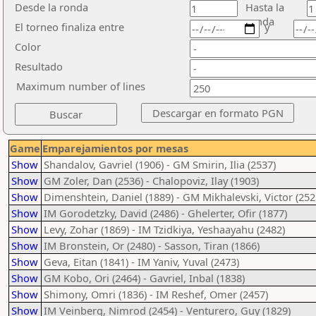
Desde la ronda
Hasta la
ronda
El torneo finaliza entre
y
Color
Resultado
Maximum number of lines
Game
Emparejamientos por mesas
Show
Shandalov, Gavriel (1906) - GM Smirin, Ilia (2537)
Show
GM Zoler, Dan (2536) - Chalopoviz, Ilay (1903)
Show
Dimenshtein, Daniel (1889) - GM Mikhalevski, Victor (252
Show
IM Gorodetzky, David (2486) - Ghelerter, Ofir (1877)
Show
Levy, Zohar (1869) - IM Tzidkiya, Yeshaayahu (2482)
Show
IM Bronstein, Or (2480) - Sasson, Tiran (1866)
Show
Geva, Eitan (1841) - IM Yaniv, Yuval (2473)
Show
GM Kobo, Ori (2464) - Gavriel, Inbal (1838)
Show
Shimony, Omri (1836) - IM Reshef, Omer (2457)
Show
IM Veinberg, Nimrod (2454) - Venturero, Guy (1829)