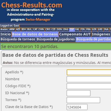
Logged on: Gast
Arabic
ARM
AZE
BIH
BUL
CAT
CHN
CRO
CZE
DEN
ENG
ESP
FAI
FIN
FRA
GER
GRE
INA
I
Inicio
Base de datos de torneos
Campeonato AUT
Imágenes
Búsqueda de torneos
Búsqueda de jugadores
Búsqueda de partida
Se encontraron 10 partidas.
Base de datos de partidas de Chess Results
Aviso:
No se diferencia entre mayúsculas y minúsculas. Al men
Apellido *)
Nombre
Código FIDE *)
ID Nacional *)
Torneo *)
Clave de la Base de Datos *)