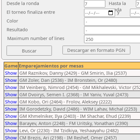
Desde la ronda
Hasta la
ronda
El torneo finaliza entre
y
Color
Resultado
Maximum number of lines
Game
Emparejamientos por mesas
Show
GM Raznikov, Danny (2429) - GM Smirin, Ilia (2537)
Show
GM Zoler, Dan (2536) - IM Bronstein, Or (2480)
Show
IM Veinberg, Nimrod (2454) - GM Mikhalevski, Victor (25
Show
GM Dvoirys, Semen I. (2368) - IM Yaniv, Yuval (2473)
Show
GM Kobo, Ori (2464) - Frolov, Aleksey (2222)
Show
IM Gorodetzky, David (2486) - WIM Lahav, Michal (2253)
Show
GM Khmelniker, Ilya (2403) - IM Shachar, Ehud (2239)
Show
Barayev, Anton (2248) - FM Uritsky, Yonathan (2390)
Show
Levi, Or (2230) - IM Tzidkiya, Yeshaayahu (2482)
Show
CM Brezis, Ari (2198) - IM Reshef, Omer (2457)