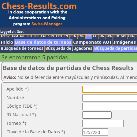
Logged on: Gast
Arabic
ARM
AZE
BIH
BUL
CAT
CHN
CRO
CZE
DEN
ENG
ESP
FAI
FIN
FRA
GER
GRE
INA
I
Inicio
Base de datos de torneos
Campeonato AUT
Imágenes
Búsqueda de torneos
Búsqueda de jugadores
Búsqueda de partida
Se encontraron 5 partidas.
Base de datos de partidas de Chess Results
Aviso:
No se diferencia entre mayúsculas y minúsculas. Al men
Apellido *)
Nombre
Código FIDE *)
ID Nacional *)
Torneo *)
Clave de la Base de Datos *)