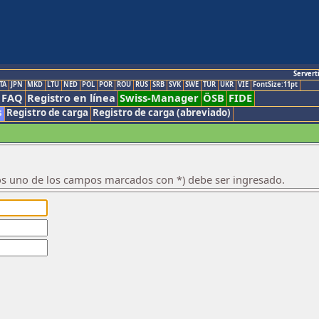
Servert
TA
JPN
MKD
LTU
NED
POL
POR
ROU
RUS
SRB
SVK
SWE
TUR
UKR
VIE
FontSize:11pt
FAQ
Registro en línea
Swiss-Manager
ÖSB
FIDE
s
Registro de carga
Registro de carga (abreviado)
os uno de los campos marcados con *) debe ser ingresado.