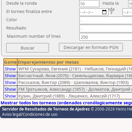
Desde la ronda
Hasta la
ronda
El torneo finaliza entre
y
Color
Resultado
Maximum number of lines
Game
Emparejamientos por mesas
Show
WFM Сухарева, Евгения (2181) - Небыков, Геннадий (1
Show
Бесчастный, Яков (2070) - Синельщикова, Варвара (18
Show
Рассказов, Виктор (2089) - Шаповалов, Виктор (1903)
Show
FM Третьяков, Александр (1857) - Долматов, Дмитрий 
Show
Кузин, Дмитрий (1889) - Ляшенко, Алексей (1717)
Mostrar todos los torneos (ordenados cronólogicamente segú
Servidor de Resultados de Torneos de Ajedrez
© 2006-2026 Heinz H
Aviso legal/Condiciones de uso