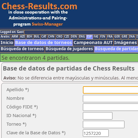
Logged on: Gast
Arabic
ARM
AZE
BIH
BUL
CAT
CHN
CRO
CZE
DEN
ENG
ESP
FAI
FIN
FRA
GER
GRE
INA
I
Inicio
Base de datos de torneos
Campeonato AUT
Imágenes
Búsqueda de torneos
Búsqueda de jugadores
Búsqueda de partida
Se encontraron 4 partidas.
Base de datos de partidas de Chess Results
Aviso:
No se diferencia entre mayúsculas y minúsculas. Al men
Apellido *)
Nombre
Código FIDE *)
ID Nacional *)
Torneo *)
Clave de la Base de Datos *)