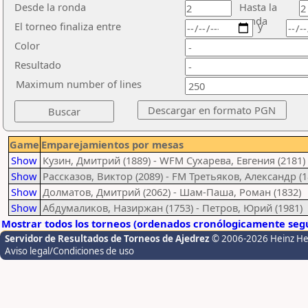
Desde la ronda
Hasta la
ronda
El torneo finaliza entre
y
Color
Resultado
Maximum number of lines
Game
Emparejamientos por mesas
Show
Кузин, Дмитрий (1889) - WFM Сухарева, Евгения (2181)
Show
Рассказов, Виктор (2089) - FM Третьяков, Александр (1
Show
Долматов, Дмитрий (2062) - Шам-Паша, Роман (1832)
Show
Абдумаликов, Назиржан (1753) - Петров, Юрий (1981)
Mostrar todos los torneos (ordenados cronólogicamente segú
Servidor de Resultados de Torneos de Ajedrez
© 2006-2026 Heinz H
Aviso legal/Condiciones de uso