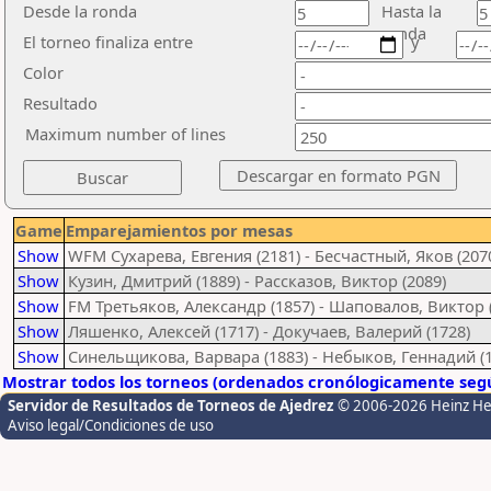
Desde la ronda
Hasta la
ronda
El torneo finaliza entre
y
Color
Resultado
Maximum number of lines
Game
Emparejamientos por mesas
Show
WFM Сухарева, Евгения (2181) - Бесчастный, Яков (207
Show
Кузин, Дмитрий (1889) - Рассказов, Виктор (2089)
Show
FM Третьяков, Александр (1857) - Шаповалов, Виктор 
Show
Ляшенко, Алексей (1717) - Докучаев, Валерий (1728)
Show
Синельщикова, Варвара (1883) - Небыков, Геннадий (1
Mostrar todos los torneos (ordenados cronólogicamente segú
Servidor de Resultados de Torneos de Ajedrez
© 2006-2026 Heinz H
Aviso legal/Condiciones de uso