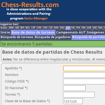
Logged on: Gast
Arabic
ARM
AZE
BIH
BUL
CAT
CHN
CRO
CZE
DEN
ENG
ESP
FAI
FIN
FRA
GER
GRE
INA
I
Inicio
Base de datos de torneos
Campeonato AUT
Imágenes
Búsqueda de torneos
Búsqueda de jugadores
Búsqueda de partida
Se encontraron 5 partidas.
Base de datos de partidas de Chess Results
Aviso:
No se diferencia entre mayúsculas y minúsculas. Al men
Apellido *)
Nombre
Código FIDE *)
ID Nacional *)
Torneo *)
Clave de la Base de Datos *)