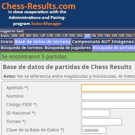
Logged on: Gast
Arabic
ARM
AZE
BIH
BUL
CAT
CHN
CRO
CZE
DEN
ENG
ESP
FAI
FIN
FRA
GER
GRE
INA
I
Inicio
Base de datos de torneos
Campeonato AUT
Imágenes
Búsqueda de torneos
Búsqueda de jugadores
Búsqueda de partida
Se encontraron 5 partidas.
Base de datos de partidas de Chess Results
Aviso:
No se diferencia entre mayúsculas y minúsculas. Al men
Apellido *)
Nombre
Código FIDE *)
ID Nacional *)
Torneo *)
Clave de la Base de Datos *)