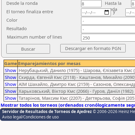
Desde la ronda
Hasta la
ronda
El torneo finaliza entre
y
Color
Resultado
Maximum number of lines
Game
Emparejamientos por mesas
Show
Нерубацький, Данило (1975) - Шарова, Єлізавета Кмс (
Show
Скирда, Євгеній Кмс (2118) - Каштанов, Михайло (2090
Show
AIM Шахайло, Дмитро Кмс (2159) - Сазонов, Олександр
Show
Харьковський, Віктор Кмс (2066) - Гуров, Даніїл (1982)
Show
Татарінов, Максим Кмс (2207) - Дегтярьова, Софія (205
Mostrar todos los torneos (ordenados cronólogicamente segú
Servidor de Resultados de Torneos de Ajedrez
© 2006-2026 Heinz H
Aviso legal/Condiciones de uso