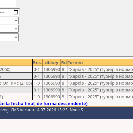
Res.
dbkey
Rd
Torneo
2060)
0-1
1306990
8
"Харків - 2025" (турнір з нор
)
0-1
1306990
8
"Харків - 2025" (турнір з нор
 Ол. Кмс (2105)
1-0
1306990
8
"Харків - 2025" (турнір з нор
0-1
1306990
8
"Харків - 2025" (турнір з нор
1)
1-0
1306990
8
"Харків - 2025" (турнір з нор
n la fecha final, de forma descendente)
erzog
, CMS-Version 14.07.2026 13:23, Node S1