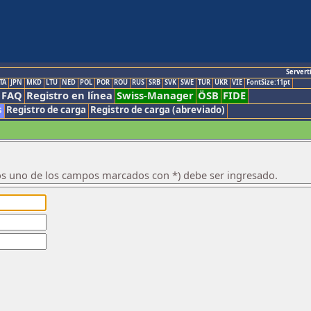
Servert
TA
JPN
MKD
LTU
NED
POL
POR
ROU
RUS
SRB
SVK
SWE
TUR
UKR
VIE
FontSize:11pt
FAQ
Registro en línea
Swiss-Manager
ÖSB
FIDE
s
Registro de carga
Registro de carga (abreviado)
os uno de los campos marcados con *) debe ser ingresado.