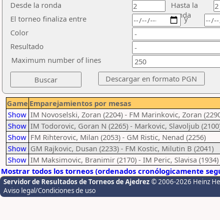
Desde la ronda
Hasta la
ronda
El torneo finaliza entre
y
Color
Resultado
Maximum number of lines
Game
Emparejamientos por mesas
Show
IM Novoselski, Zoran (2204) - FM Marinkovic, Zoran (229
Show
IM Todorovic, Goran N (2265) - Markovic, Slavoljub (2100
Show
FM Rihterovic, Milan (2053) - GM Ristic, Nenad (2256)
Show
GM Rajkovic, Dusan (2233) - FM Kostic, Milutin B (2041)
Show
IM Maksimovic, Branimir (2170) - IM Peric, Slavisa (1934)
Mostrar todos los torneos (ordenados cronólogicamente segú
Servidor de Resultados de Torneos de Ajedrez
© 2006-2026 Heinz H
Aviso legal/Condiciones de uso