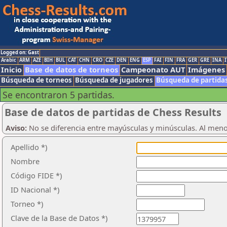
Logged on: Gast
Arabic
ARM
AZE
BIH
BUL
CAT
CHN
CRO
CZE
DEN
ENG
ESP
FAI
FIN
FRA
GER
GRE
INA
I
Inicio
Base de datos de torneos
Campeonato AUT
Imágenes
Búsqueda de torneos
Búsqueda de jugadores
Búsqueda de partida
Se encontraron 5 partidas.
Base de datos de partidas de Chess Results
Aviso:
No se diferencia entre mayúsculas y minúsculas. Al men
Apellido *)
Nombre
Código FIDE *)
ID Nacional *)
Torneo *)
Clave de la Base de Datos *)