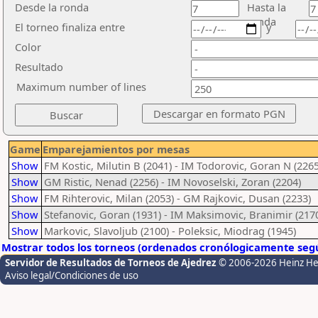
Desde la ronda
Hasta la
ronda
El torneo finaliza entre
y
Color
Resultado
Maximum number of lines
Game
Emparejamientos por mesas
Show
FM Kostic, Milutin B (2041) - IM Todorovic, Goran N (2265
Show
GM Ristic, Nenad (2256) - IM Novoselski, Zoran (2204)
Show
FM Rihterovic, Milan (2053) - GM Rajkovic, Dusan (2233)
Show
Stefanovic, Goran (1931) - IM Maksimovic, Branimir (217
Show
Markovic, Slavoljub (2100) - Poleksic, Miodrag (1945)
Mostrar todos los torneos (ordenados cronólogicamente segú
Servidor de Resultados de Torneos de Ajedrez
© 2006-2026 Heinz H
Aviso legal/Condiciones de uso