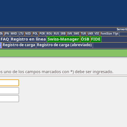
Servert
TA
JPN
MKD
LTU
NED
POL
POR
ROU
RUS
SRB
SVK
SWE
TUR
UKR
VIE
FontSize:11pt
FAQ
Registro en línea
Swiss-Manager
ÖSB
FIDE
s
Registro de carga
Registro de carga (abreviado)
os uno de los campos marcados con *) debe ser ingresado.