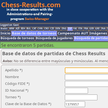
Logged on: Gast
Arabic
ARM
AZE
BIH
BUL
CAT
CHN
CRO
CZE
DEN
ENG
ESP
FAI
FIN
FRA
GER
GRE
INA
I
Inicio
Base de datos de torneos
Campeonato AUT
Imágenes
Búsqueda de torneos
Búsqueda de jugadores
Búsqueda de partida
Se encontraron 5 partidas.
Base de datos de partidas de Chess Results
Aviso:
No se diferencia entre mayúsculas y minúsculas. Al men
Apellido *)
Nombre
Código FIDE *)
ID Nacional *)
Torneo *)
Clave de la Base de Datos *)