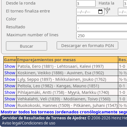
Desde la ronda
Hasta la
ronda
El torneo finaliza entre
y
Color
Resultado
Maximum number of lines
Game
Emparejamientos por mesas
Res.
Show
Patola, Eero (1881) - Lehtosaari, Kalevi (1997)
1-0
Show
Koskinen, Veikko (1886) - Auvinen, Esa (1902)
½-½
Show
Lyly, Seppo (1897) - Miikkulainen, Jouko (1762)
½-½
Show
Peltola, Leo (1982) - Kangas, Mauno (1851)
0-1
Show
Pihlajamäki, Antti (1758) - Myyrä, Markku (1740)
1-0
Show
Vehkalahti, Veli (1839) - Modilainen, Toivo (1560)
1-0
Show
Ruokokoski, Hannes (1509) - Pitkänen, Juhani (1547)
½-½
Mostrar todos los torneos (ordenados cronólogicamente segú
Servidor de Resultados de Torneos de Ajedrez
© 2006-2026 Heinz H
Aviso legal/Condiciones de uso