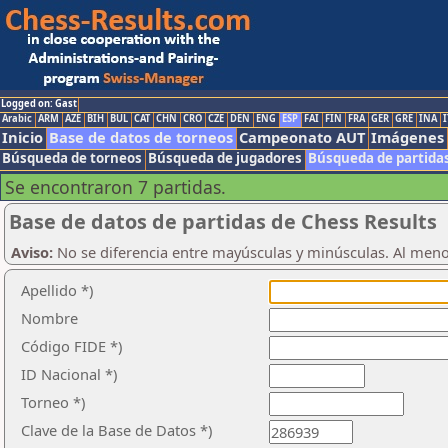
Logged on: Gast
Arabic
ARM
AZE
BIH
BUL
CAT
CHN
CRO
CZE
DEN
ENG
ESP
FAI
FIN
FRA
GER
GRE
INA
I
Inicio
Base de datos de torneos
Campeonato AUT
Imágenes
Búsqueda de torneos
Búsqueda de jugadores
Búsqueda de partida
Se encontraron 7 partidas.
Base de datos de partidas de Chess Results
Aviso:
No se diferencia entre mayúsculas y minúsculas. Al men
Apellido *)
Nombre
Código FIDE *)
ID Nacional *)
Torneo *)
Clave de la Base de Datos *)