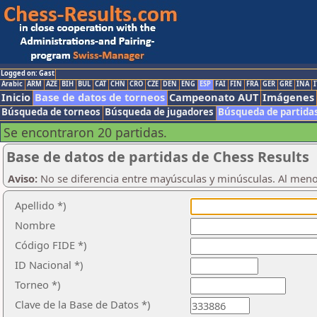
Logged on: Gast
Arabic
ARM
AZE
BIH
BUL
CAT
CHN
CRO
CZE
DEN
ENG
ESP
FAI
FIN
FRA
GER
GRE
INA
I
Inicio
Base de datos de torneos
Campeonato AUT
Imágenes
Búsqueda de torneos
Búsqueda de jugadores
Búsqueda de partida
Se encontraron 20 partidas.
Base de datos de partidas de Chess Results
Aviso:
No se diferencia entre mayúsculas y minúsculas. Al men
Apellido *)
Nombre
Código FIDE *)
ID Nacional *)
Torneo *)
Clave de la Base de Datos *)