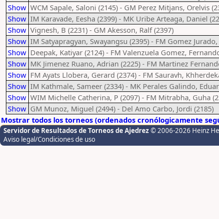
Show
WCM Sapale, Saloni (2145) - GM Perez Mitjans, Orelvis (2
Show
IM Karavade, Eesha (2399) - MK Uribe Arteaga, Daniel (2
Show
Vignesh, B (2231) - GM Akesson, Ralf (2397)
Show
IM Satyapragyan, Swayangsu (2395) - FM Gomez Jurado, L
Show
Deepak, Katiyar (2124) - FM Valenzuela Gomez, Fernando
Show
MK Jimenez Ruano, Adrian (2225) - FM Martinez Fernande
Show
FM Ayats Llobera, Gerard (2374) - FM Sauravh, Khherdeka
Show
IM Kathmale, Sameer (2334) - MK Perales Galindo, Eduar
Show
WIM Michelle Catherina, P (2097) - FM Mitrabha, Guha (2
Show
GM Munoz, Miguel (2494) - Del Amo Carbo, Jordi (2185)
Mostrar todos los torneos (ordenados cronólogicamente segú
Servidor de Resultados de Torneos de Ajedrez
© 2006-2026 Heinz H
Aviso legal/Condiciones de uso