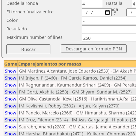
Desde la ronda
Hasta la
ronda
El torneo finaliza entre
y
Color
Resultado
Maximum number of lines
Game
Emparejamientos por mesas
Show
GM Martinez Alcantara, Jose Eduardo (2539) - IM Akash Pc
Show
IM Iniyan, P (2460) - FM Garcia Ramos, Daniel (2354)
Show
IM Raghunandan, Kaumandur Srihari (2409) - GM Peralta
Show
FM Gorti, Akshita (2258) - GM Shyam, Sundar M. (2527)
Show
GM Oliva Castaneda, Kevel (2516) - Harikrishnan.A.Ra, (2
Show
IM Kevlishvili, Robby (2502) - Arjun, Kalyan (2370)
Show
IM Panelo, Marcelo (2366) - GM Himanshu, Sharma (2420
Show
IM Cruz, Filemon (2314) - IM Asis Gargatagli, Hipolito (2
Show
Saurabh, Anand (2280) - GM Cuartas, Jaime Alexander (2
Show
IM Harsha, Bharathakoti (2471) - Kulkarni, Chinmay (228