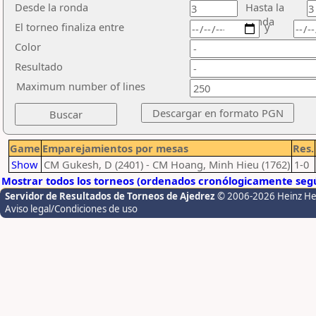
Desde la ronda
Hasta la
ronda
El torneo finaliza entre
y
Color
Resultado
Maximum number of lines
Game
Emparejamientos por mesas
Res.
Show
CM Gukesh, D (2401) - CM Hoang, Minh Hieu (1762)
1-0
Mostrar todos los torneos (ordenados cronólogicamente segú
Servidor de Resultados de Torneos de Ajedrez
© 2006-2026 Heinz H
Aviso legal/Condiciones de uso