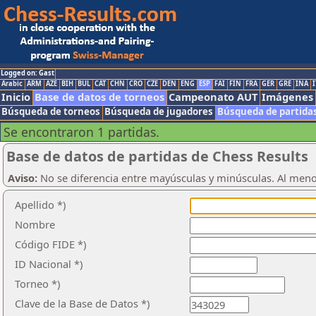
Logged on: Gast
Arabic
ARM
AZE
BIH
BUL
CAT
CHN
CRO
CZE
DEN
ENG
ESP
FAI
FIN
FRA
GER
GRE
INA
I
Inicio
Base de datos de torneos
Campeonato AUT
Imágenes
Búsqueda de torneos
Búsqueda de jugadores
Búsqueda de partida
Se encontraron 1 partidas.
Base de datos de partidas de Chess Results
Aviso:
No se diferencia entre mayúsculas y minúsculas. Al men
Apellido *)
Nombre
Código FIDE *)
ID Nacional *)
Torneo *)
Clave de la Base de Datos *)