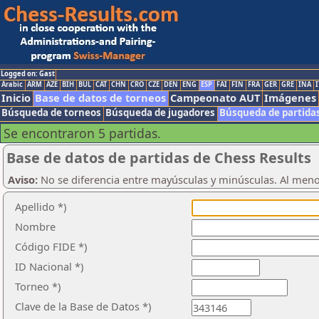
Logged on: Gast
Arabic
ARM
AZE
BIH
BUL
CAT
CHN
CRO
CZE
DEN
ENG
ESP
FAI
FIN
FRA
GER
GRE
INA
I
Inicio
Base de datos de torneos
Campeonato AUT
Imágenes
Búsqueda de torneos
Búsqueda de jugadores
Búsqueda de partida
Se encontraron 5 partidas.
Base de datos de partidas de Chess Results
Aviso:
No se diferencia entre mayúsculas y minúsculas. Al men
Apellido *)
Nombre
Código FIDE *)
ID Nacional *)
Torneo *)
Clave de la Base de Datos *)