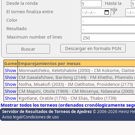
Desde la ronda
Hasta la
ronda
El torneo finaliza entre
y
Color
Resultado
Maximum number of lines
Game
Emparejamientos por mesas
Show
Monnaatsheko, Keletshabile (2050) - CM Kokome, Oaitse 
Show
CM Gaealafshwe, Barileng (2144) - FM Khetho, Phemelo 
Show
Notha, Moakofi (2033) - IM Oatlhotse, Providence (2173)
Show
CM Mapini, Otsile (1969) - CM Mosenya, Ndawana (2000)
Show
Kgotlane, Oratile (1776) - CM Elias, Thabo (1739)
Mostrar todos los torneos (ordenados cronólogicamente segú
Servidor de Resultados de Torneos de Ajedrez
© 2006-2026 Heinz H
Aviso legal/Condiciones de uso