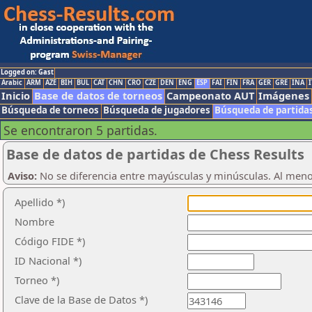
Logged on: Gast
Arabic
ARM
AZE
BIH
BUL
CAT
CHN
CRO
CZE
DEN
ENG
ESP
FAI
FIN
FRA
GER
GRE
INA
I
Inicio
Base de datos de torneos
Campeonato AUT
Imágenes
Búsqueda de torneos
Búsqueda de jugadores
Búsqueda de partida
Se encontraron 5 partidas.
Base de datos de partidas de Chess Results
Aviso:
No se diferencia entre mayúsculas y minúsculas. Al men
Apellido *)
Nombre
Código FIDE *)
ID Nacional *)
Torneo *)
Clave de la Base de Datos *)