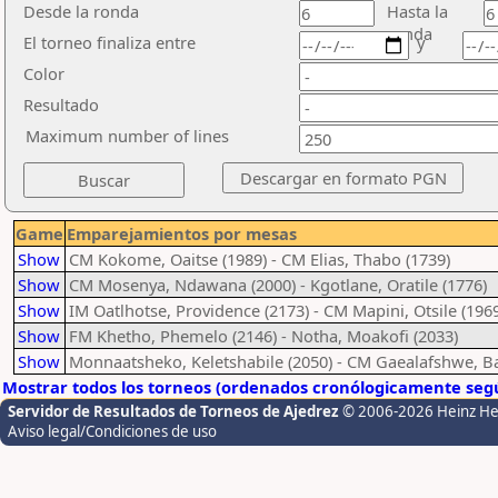
Desde la ronda
Hasta la
ronda
El torneo finaliza entre
y
Color
Resultado
Maximum number of lines
Game
Emparejamientos por mesas
Show
CM Kokome, Oaitse (1989) - CM Elias, Thabo (1739)
Show
CM Mosenya, Ndawana (2000) - Kgotlane, Oratile (1776)
Show
IM Oatlhotse, Providence (2173) - CM Mapini, Otsile (196
Show
FM Khetho, Phemelo (2146) - Notha, Moakofi (2033)
Show
Monnaatsheko, Keletshabile (2050) - CM Gaealafshwe, Ba
Mostrar todos los torneos (ordenados cronólogicamente segú
Servidor de Resultados de Torneos de Ajedrez
© 2006-2026 Heinz H
Aviso legal/Condiciones de uso