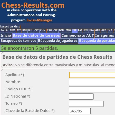
Logged on: Gast
Arabic
ARM
AZE
BIH
BUL
CAT
CHN
CRO
CZE
DEN
ENG
ESP
FAI
FIN
FRA
GER
GRE
INA
I
Inicio
Base de datos de torneos
Campeonato AUT
Imágenes
Búsqueda de torneos
Búsqueda de jugadores
Búsqueda de partida
Se encontraron 5 partidas.
Base de datos de partidas de Chess Results
Aviso:
No se diferencia entre mayúsculas y minúsculas. Al men
Apellido *)
Nombre
Código FIDE *)
ID Nacional *)
Torneo *)
Clave de la Base de Datos *)