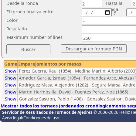
Desde la ronda
Hasta la
ronda
El torneo finaliza entre
y
Color
Resultado
Maximum number of lines
Game
Emparejamientos por mesas
Show
Perez Guerra, Raul (1854) - Medina Martin, Alberto (2003
Show
Amador Garcia, Ismael (1954) - Fernandez Arce, Aketza (
Show
Rodriguez Mesa, Alejandro (1282) - Segura Marsa, Andres
Show
Martin Hermosilla, David - Fuentes Perez, Noe (1865)
Show
Gonzalez Sastron, Pablo (1498) - Gonzalez Sastron, David
Mostrar todos los torneos (ordenados cronólogicamente segú
Servidor de Resultados de Torneos de Ajedrez
© 2006-2026 Heinz H
Aviso legal/Condiciones de uso